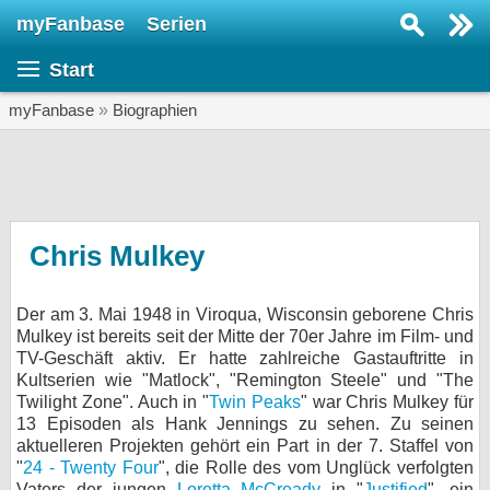
myFanbase
Serien
Serie suchen...
Start
Home
SERIEN
myFanbase
»
Biographien
Serien
Kolumnen
Interviews
Chris Mulkey
Veranstaltungen
Der am 3. Mai 1948 in Viroqua, Wisconsin geborene Chris
KULTUR
Mulkey ist bereits seit der Mitte der 70er Jahre im Film- und
Specials
TV-Geschäft aktiv. Er hatte zahlreiche Gastauftritte in
Kultserien wie "Matlock", "Remington Steele" und "The
SERVICE
Twilight Zone". Auch in "
Twin Peaks
" war Chris Mulkey für
13 Episoden als Hank Jennings zu sehen. Zu seinen
Gewinnspiele
aktuelleren Projekten gehört ein Part in der 7. Staffel von
"
24 - Twenty Four
", die Rolle des vom Unglück verfolgten
Forum
Vaters der jungen
Loretta McCready
in "
Justified
", ein