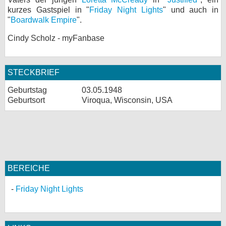
kurzes Gastspiel in "
Friday Night Lights
" und auch in
bei X
"
Boardwalk Empire
".
bei Facebook
Cindy Scholz - myFanbase
Kontakt
STECKBRIEF
Geburtstag
03.05.1948
Nutzungsbedingungen
Geburtsort
Viroqua, Wisconsin, USA
Datenschutz
Cookie-Einstellungen
Impressum
BEREICHE
Desktop-Ansicht
myFanbase
Friday Night Lights