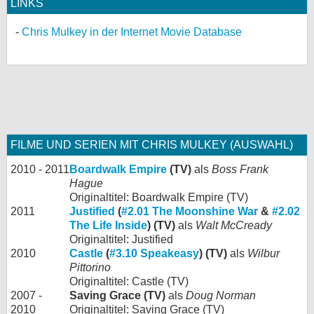
LINKS
Chris Mulkey in der Internet Movie Database
FILME UND SERIEN MIT CHRIS MULKEY (AUSWAHL)
2010 - 2011
Boardwalk Empire
(TV)
als
Boss Frank
Hague
Originaltitel: Boardwalk Empire (TV)
2011
Justified
(
#2.01 The Moonshine War
&
#2.02
The Life Inside
) (TV)
als
Walt McCready
Originaltitel: Justified
2010
Castle
(
#3.10 Speakeasy
) (TV)
als
Wilbur
Pittorino
Originaltitel: Castle (TV)
2007 -
Saving Grace (TV)
als
Doug Norman
2010
Originaltitel: Saving Grace (TV)