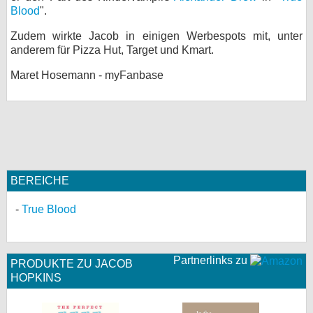
Blood
".
bei X
Zudem wirkte Jacob in einigen Werbespots mit, unter
bei Facebook
anderem für Pizza Hut, Target und Kmart.
Maret Hosemann - myFanbase
Kontakt
Nutzungsbedingungen
Datenschutz
BEREICHE
Cookie-Einstellungen
True Blood
Impressum
Desktop-Ansicht
myFanbase
Partnerlinks zu
PRODUKTE ZU JACOB
HOPKINS