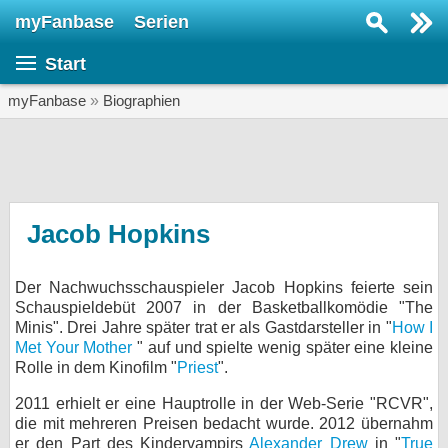
myFanbase
Serien
Serie suchen...
Start
Home
SERIEN
myFanbase
»
Biographien
Serien
Kolumnen
Interviews
Jacob Hopkins
Veranstaltungen
Der Nachwuchsschauspieler Jacob Hopkins feierte sein
KULTUR
Schauspieldebüt 2007 in der Basketballkomödie "The
Specials
Minis". Drei Jahre später trat er als Gastdarsteller in "
How I
Met Your Mother
" auf und spielte wenig später eine kleine
SERVICE
Rolle in dem Kinofilm "
Priest
".
Gewinnspiele
2011 erhielt er eine Hauptrolle in der Web-Serie "RCVR",
die mit mehreren Preisen bedacht wurde. 2012 übernahm
Forum
er den Part des Kindervampirs
Alexander Drew
in "
True