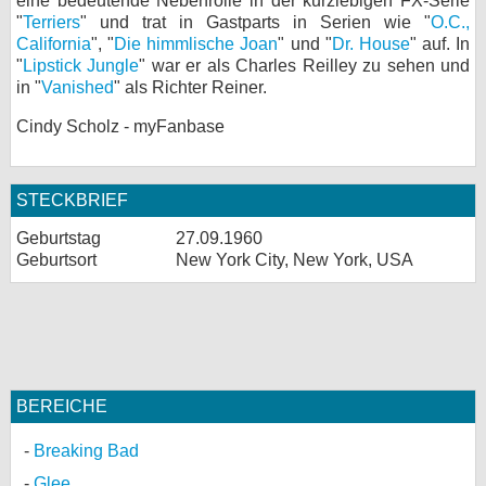
eine bedeutende Nebenrolle in der kurzlebigen FX-Serie
"
Terriers
" und trat in Gastparts in Serien wie "
O.C.,
bei X
California
", "
Die himmlische Joan
" und "
Dr. House
" auf. In
"
Lipstick Jungle
" war er als Charles Reilley zu sehen und
bei Facebook
in "
Vanished
" als Richter Reiner.
Cindy Scholz - myFanbase
Kontakt
Nutzungsbedingungen
STECKBRIEF
Geburtstag
27.09.1960
Datenschutz
Geburtsort
New York City, New York, USA
Cookie-Einstellungen
Impressum
Desktop-Ansicht
myFanbase
BEREICHE
Breaking Bad
Glee