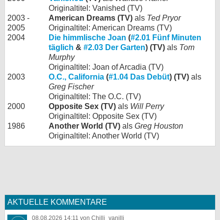
Originaltitel: Vanished (TV)
2003 -
American Dreams (TV)
als
Ted Pryor
2005
Originaltitel: American Dreams (TV)
2004
Die himmlische Joan
(
#2.01 Fünf Minuten
täglich
&
#2.03 Der Garten
) (TV)
als
Tom
Murphy
Originaltitel: Joan of Arcadia (TV)
2003
O.C., California
(
#1.04 Das Debüt
) (TV)
als
Greg Fischer
Originaltitel: The O.C. (TV)
2000
Opposite Sex (TV)
als
Will Perry
Originaltitel: Opposite Sex (TV)
1986
Another World (TV)
als
Greg Houston
Originaltitel: Another World (TV)
AKTUELLE KOMMENTARE
08.08.2026 14:11 von Chilli_vanilli