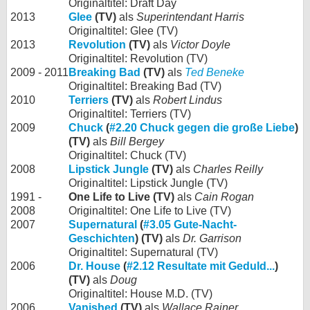
Originaltitel: Draft Day
2013
Glee
(TV)
als
Superintendant Harris
Originaltitel: Glee (TV)
2013
Revolution
(TV)
als
Victor Doyle
Originaltitel: Revolution (TV)
2009 - 2011
Breaking Bad
(TV)
als
Ted Beneke
Originaltitel: Breaking Bad (TV)
2010
Terriers
(TV)
als
Robert Lindus
Originaltitel: Terriers (TV)
2009
Chuck
(
#2.20 Chuck gegen die große Liebe
)
(TV)
als
Bill Bergey
Originaltitel: Chuck (TV)
2008
Lipstick Jungle
(TV)
als
Charles Reilly
Originaltitel: Lipstick Jungle (TV)
1991 -
One Life to Live (TV)
als
Cain Rogan
2008
Originaltitel: One Life to Live (TV)
2007
Supernatural
(
#3.05 Gute-Nacht-
Geschichten
) (TV)
als
Dr. Garrison
Originaltitel: Supernatural (TV)
2006
Dr. House
(
#2.12 Resultate mit Geduld...
)
(TV)
als
Doug
Originaltitel: House M.D. (TV)
2006
Vanished
(TV)
als
Wallace Rainer