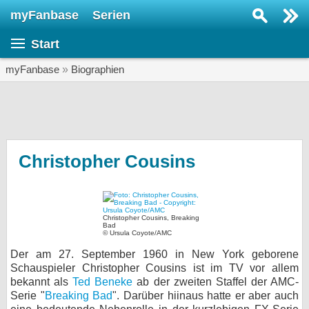
myFanbase
Serien
Serie suchen...
Start
Home
SERIEN
myFanbase
»
Biographien
Serien
Kolumnen
Interviews
Christopher Cousins
Veranstaltungen
KULTUR
Christopher Cousins, Breaking
Specials
Bad
© Ursula Coyote/AMC
SERVICE
Der am 27. September 1960 in New York geborene
Schauspieler Christopher Cousins ist im TV vor allem
Gewinnspiele
bekannt als
Ted Beneke
ab der zweiten Staffel der AMC-
Serie "
Breaking Bad
". Darüber hiinaus hatte er aber auch
Forum