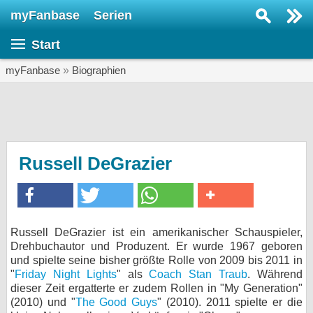
myFanbase
Serien
Serie suchen...
Start
Home
SERIEN
myFanbase
»
Biographien
Serien
Kolumnen
Interviews
Russell DeGrazier
Veranstaltungen
KULTUR
Specials
Russell DeGrazier ist ein amerikanischer Schauspieler,
Drehbuchautor und Produzent. Er wurde 1967 geboren
SERVICE
und spielte seine bisher größte Rolle von 2009 bis 2011 in
Gewinnspiele
"
Friday Night Lights
" als
Coach Stan Traub
. Während
dieser Zeit ergatterte er zudem Rollen in "My Generation"
(2010) und "
The Good Guys
Forum
" (2010). 2011 spielte er die