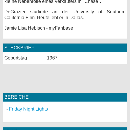
kleine Nebenrolle eines Verkäufers in "Chase".
bei X
DeGrazier studierte an der University of Southern
California Film. Heute lebt er in Dallas.
bei Facebook
Jamie Lisa Hebisch - myFanbase
Kontakt
STECKBRIEF
Nutzungsbedingungen
Geburtstag
1967
Datenschutz
Cookie-Einstellungen
Impressum
BEREICHE
Desktop-Ansicht
myFanbase
Friday Night Lights