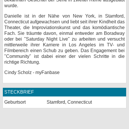
wurde.
bei X
Danielle ist in der Nähe von New York, in Stamford,
bei Facebook
Connecticut aufgewachsen und liebt seit ihrer Kindheit das
Theater, die Improviationskunst und das komödiantische
Fach. Sie träumte davon, einmal entweder am Boradway
oder bei "Saturday Night Live" zu arbeiten und versucht
Kontakt
mittlerweile ihrer Karriere in Los Angeles im TV- und
Filmbereich einen Schub zu geben. Das Engagement bei
Nutzungsbedingungen
"Community" ist dabei einer der vielen Schritte in die
richtige Richtung.
Datenschutz
Cindy Scholz - myFanbase
Cookie-Einstellungen
Impressum
STECKBRIEF
Desktop-Ansicht
Geburtsort
Stamford, Connecticut
myFanbase