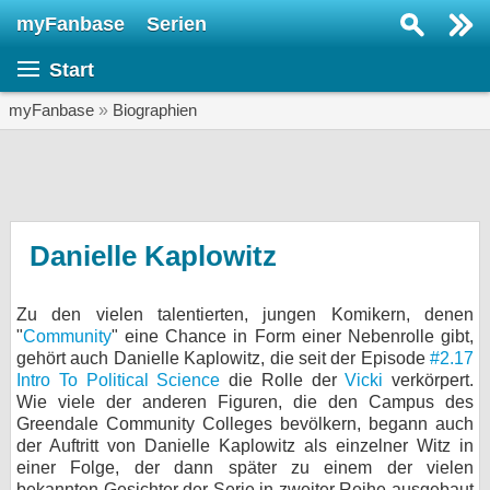
myFanbase
Serien
Serie suchen...
Start
Home
SERIEN
myFanbase
»
Biographien
Serien
Kolumnen
Interviews
Danielle Kaplowitz
Veranstaltungen
Zu den vielen talentierten, jungen Komikern, denen
KULTUR
"
Community
" eine Chance in Form einer Nebenrolle gibt,
Specials
gehört auch Danielle Kaplowitz, die seit der Episode
#2.17
Intro To Political Science
die Rolle der
Vicki
verkörpert.
SERVICE
Wie viele der anderen Figuren, die den Campus des
Greendale Community Colleges bevölkern, begann auch
Gewinnspiele
der Auftritt von Danielle Kaplowitz als einzelner Witz in
einer Folge, der dann später zu einem der vielen
Forum
bekannten Gesichter der Serie in zweiter Reihe ausgebaut