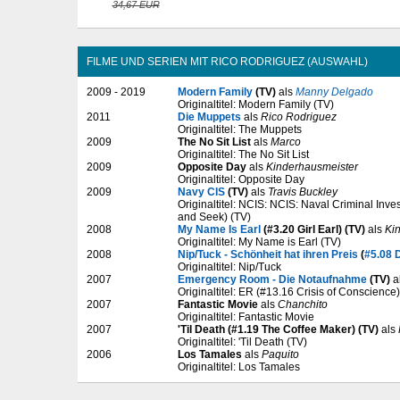
34,67 EUR
FILME UND SERIEN MIT RICO RODRIGUEZ (AUSWAHL)
2009 - 2019
Modern Family
(TV)
als
Manny Delgado
Originaltitel: Modern Family (TV)
2011
Die Muppets
als
Rico Rodriguez
Originaltitel: The Muppets
2009
The No Sit List
als
Marco
Originaltitel: The No Sit List
2009
Opposite Day
als
Kinderhausmeister
Originaltitel: Opposite Day
2009
Navy CIS
(TV)
als
Travis Buckley
Originaltitel: NCIS: NCIS: Naval Criminal Inve
and Seek) (TV)
2008
My Name Is Earl
(#3.20 Girl Earl) (TV)
als
Ki
Originaltitel: My Name is Earl (TV)
2008
Nip/Tuck - Schönheit hat ihren Preis
(
#5.08 
Originaltitel: Nip/Tuck
2007
Emergency Room - Die Notaufnahme
(TV)
a
Originaltitel: ER (#13.16 Crisis of Conscience)
2007
Fantastic Movie
als
Chanchito
Originaltitel: Fantastic Movie
2007
'Til Death (#1.19 The Coffee Maker) (TV)
als
Originaltitel: 'Til Death (TV)
2006
Los Tamales
als
Paquito
Originaltitel: Los Tamales