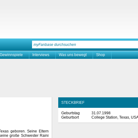
Gewinnspiele
Interviews
Was uns bewegt
Shop
STECKBRIEF
Geburtstag
31.07.1998
Geburtsort
College Station, Texas, US
Texas geboren. Seine Eltern
 seine große Schwester Raini