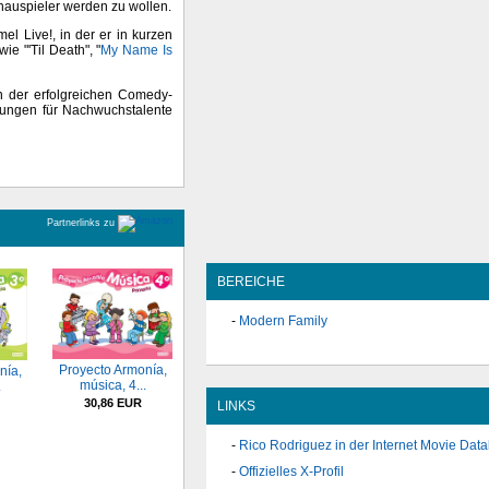
Schauspieler werden zu wollen.
el Live!, in der er in kurzen
ie "'Til Death", "
My Name Is
n der erfolgreichen Comedy-
erungen für Nachwuchstalente
Partnerlinks zu
BEREICHE
Modern Family
Proyecto Armonía,
nía,
música, 4...
.
30,86 EUR
LINKS
Rico Rodriguez in der Internet Movie Dat
Offizielles X-Profil