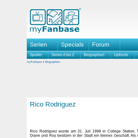
Serien
Specials
Forum
Spoiler
Serien A bis Z
Biographien
Upfronts
myFanbase
»
Biographien
Rico Rodriguez
Rico Rodriguez wurde am 31. Juli 1998 in College Station, 
Diane und Roy besitzen in der Stadt ein kleines Geschäft. Als