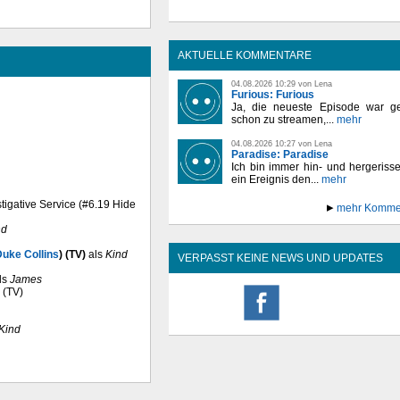
AKTUELLE KOMMENTARE
04.08.2026 10:29 von Lena
Furious: Furious
Ja, die neueste Episode war ge
schon zu streamen,...
mehr
04.08.2026 10:27 von Lena
Paradise: Paradise
Ich bin immer hin- und hergeriss
ein Ereignis den...
mehr
stigative Service (#6.19 Hide
mehr Komme
nd
Duke Collins
) (TV)
als
Kind
VERPASST KEINE NEWS UND UPDATES
ls
James
 (TV)
Kind