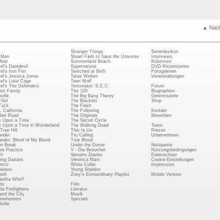
▲ Nac
Stranger Things
Serienlexikon
 Men
Stuart Fails to Save the Universe
Interviews
fest
Summerland Beach
Kolumnen
el's Daredevil
Supernatural
DVD-Rezensionen
el's Iron Fist
Switched at Birth
Fotogalerien
el's Jessica Jones
Taras Welten
Veranstaltungen
el's Luke Cage
Teen Wolf
el's The Defenders
Terminator: S.C.C.
Forum
rn Family
The 100
Biographien
ville
The Big Bang Theory
Gewinnspiele
Girl
The Blacklist
Shop
Tuck
The Flash
, California
The Following
Kontakt
ber Road
The Originals
Bewerben
 Upon a Time
The Secret Circle
 Upon a Time in Wonderland
The Walking Dead
Team
Tree Hill
This Is Us
Presse
ander
Tru Calling
Unternehmen
ander: Blood of My Blood
True Blood
on Break
Under the Dome
Netiquette
ate Practice
V - Die Besucher
Nutzungsbedingungen
ch
Vampire Diaries
Datenschutz
ing Daisies
Veronica Mars
Cookie-Einstellungen
tico
White Collar
Impressum
lution
Young Sheldon
ell
Zoey's Extraordinary Playlist
Mobile Version
antha Who?
bs
Film
le Firefighters
Literatur
and the City
Musik
owhunters
Specials
ville