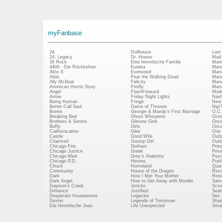
myFanbase
24
Dollhouse
Lost
24: Legacy
Dr. House
Mad
30 Rock
Eine himmlische Familie
Mani
4400 - Die Rückkehrer
Eureka
Marv
Akte X
Everwood
Marv
Alias
Fear the Walking Dead
Marv
Ally McBeal
Felicity
Marv
American Horror Story
Firefly
Marv
Angel
FlashForward
Mode
Arrow
Friday Night Lights
Nash
Being Human
Fringe
New 
Better Call Saul
Game of Thrones
Nip/
Bones
Georgie & Mandy's First Marriage
O.C.
Breaking Bad
Ghost Whisperer
Octo
Brothers & Sisters
Gilmore Girls
Once
Buffy
Girls
Once
Californication
Glee
One 
Castle
Good Wife
Outl
Charmed
Gossip Girl
Outl
Chicago Fire
Gotham
Pris
Chicago Justice
Greek
Priv
Chicago Med
Grey's Anatomy
Psy
Chicago P.D.
Heroes
Push
Chuck
Homeland
Quan
Community
House of the Dragon
Revo
Dark
How I Met Your Mother
Rosw
Dark Angel
How to Get Away with Murder
Sam
Dawson's Creek
Jericho
Scru
Defiance
Justified
Seatt
Desperate Housewives
Legacies
Sex 
Dexter
Legends of Tomorrow
Shad
Die himmlische Joan
Life Unexpected
Small