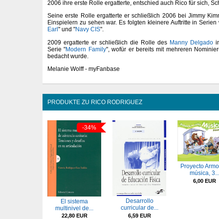
2006 ihre erste Rolle ergatterte, entschied auch Rico für sich, 
Seine erste Rolle ergatterte er schließlich 2006 bei Jimmy Kimm
Einspielern zu sehen war. Es folgten kleinere Auftritte in Serien w
Earl
" und "
Navy CIS
".
2009 ergatterte er schließlich die Rolle des
Manny Delgado
i
Serie "
Modern Family
", wofür er bereits mit mehreren Nomini
bedacht wurde.
Melanie Wolff - myFanbase
PRODUKTE ZU RICO RODRIGUEZ
-34%
Proyecto Armo
música, 3..
6,00 EUR
Desarrollo
El sistema
curricular de...
multinivel de...
6,59 EUR
22,80 EUR