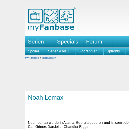
Serien
Specials
Forum
Spoiler
Serien A bis Z
Biographien
Upfronts
myFanbase
»
Biographien
Noah Lomax
Noah Lomax wurde in Atlanta, Georgia geboren und ist somit ebe
Carl Grimes Darsteller Chandler Riggs.