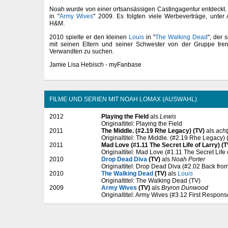
Noah wurde von einer ortsansässigen Castingagentur entdeckt. S
in "
Army Wives
" 2009. Es folgten viele Werbeverträge, unte
H&M.
2010 spielte er den kleinen
Louis
in "
The Walking Dead
", der 
mit seinen Eltern und seiner Schwester von der Gruppe tre
Verwandten zu suchen.
Jamie Lisa Hebisch - myFanbase
FILME UND SERIEN MIT NOAH LOMAX (AUSWAHL)
2012
Playing the Field
als
Lewis
Originaltitel: Playing the Field
2011
The Middle. (#2.19 Rhe Legacy) (TV)
als
acht
Originaltitel: The Middle. (#2.19 Rhe Legacy) 
2011
Mad Love (#1.11 The Secret Life of Larry) (T
Originaltitel: Mad Love (#1.11 The Secret Life 
2010
Drop Dead Diva
(TV)
als
Noah Porter
Originaltitel: Drop Dead Diva (#2.02 Back fro
2010
The Walking Dead
(TV)
als
Louis
Originaltitel: The Walking Dead (TV)
2009
Army Wives
(TV)
als
Bryron Dunwood
Originaltitel: Army Wives (#3.12 First Respons