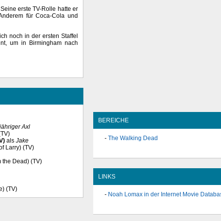
eine erste TV-Rolle hatte er
r Anderem für Coca-Cola und
sich noch in der ersten Staffel
nnt, um in Birmingham nach
BEREICHE
jähriger Axl
(TV)
The Walking Dead
V)
als
Jake
of Larry) (TV)
m the Dead) (TV)
LINKS
e) (TV)
Noah Lomax in der Internet Movie Databa