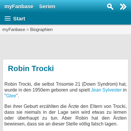
myFanbase
Serien
Serie suchen...
Start
Home
SERIEN
myFanbase
»
Biographien
Serien
Kolumnen
Interviews
Robin Trocki
Veranstaltungen
Robin Trocki, die selbst Trisomie 21 (Down Syndrom) hat,
KULTUR
wurde in den 1950ern geboren und spielt
Jean Sylvester
in
Specials
"
Glee
".
SERVICE
Bei ihrer Geburt erzählten die Ärzte den Eltern von Trocki,
dass sie niemals in der Lage sein wird etwas zu lernen
Gewinnspiele
oder überhaupt zu tun. Aber Robin hat den Ärzten
bewiesen, dass sie an dieser Stelle völlig falsch lagen.
Forum