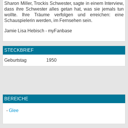
Sharon Miller, Trockis Schwester, sagte in einem Interview,
bei X
dass ihre Schwester alles getan hat, was sie jemals tun
wollte. Ihre Träume verfolgen und erreichen: eine
bei Facebook
Schauspielerin werden, im Fernsehen sein.
Jamie Lisa Hebisch - myFanbase
Kontakt
STECKBRIEF
Nutzungsbedingungen
Geburtstag
1950
Datenschutz
Cookie-Einstellungen
Impressum
Desktop-Ansicht
BEREICHE
myFanbase
Glee