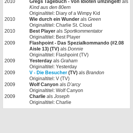
2010
Gregs Tagebuch - Von Idioten umzingelt!
als
Kind aus den 80ern
Originaltitel: Diary of a Wimpy Kid
2010
Wie durch ein Wunder
als
Green
Originaltitel: Charlie St. Cloud
2010
Best Player
als
Sportkommentator
Originaltitel: Best Player
2009
Flashpoint - Das Spezialkommando (#2.08
Aisle 13) (TV)
als
Donnie
Originaltitel: Flashpoint (TV)
2009
Yesterday
als
Graham
Originaltitel: Yesterday
2009
V - Die Besucher
(TV)
als
Brandon
Originaltitel: V (TV)
2009
Wolf Canyon
als
D'arcy
Originaltitel: Wolf Canyon
2009
Charlie
als
Joseph
Originaltitel: Charlie