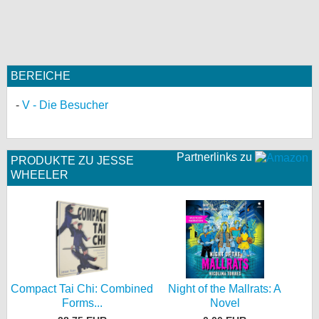
bei X
bei Facebook
BEREICHE
Kontakt
V - Die Besucher
Nutzungsbedingungen
Partnerlinks zu
Datenschutz
PRODUKTE ZU JESSE
WHEELER
Cookie-Einstellungen
Impressum
Desktop-Ansicht
myFanbase
Compact Tai Chi: Combined
Night of the Mallrats: A
Forms...
Novel