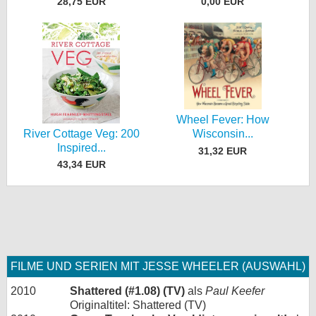
28,75 EUR
0,00 EUR
Wheel Fever: How
River Cottage Veg: 200
Wisconsin...
Inspired...
31,32 EUR
43,34 EUR
FILME UND SERIEN MIT JESSE WHEELER (AUSWAHL)
2010
Shattered (#1.08) (TV)
als
Paul Keefer
Originaltitel: Shattered (TV)