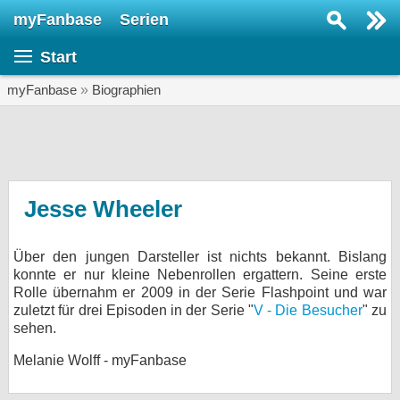
myFanbase
Serien
Serie suchen...
Start
Home
SERIEN
myFanbase
»
Biographien
Serien
Kolumnen
Interviews
Jesse Wheeler
Veranstaltungen
Über den jungen Darsteller ist nichts bekannt. Bislang
KULTUR
konnte er nur kleine Nebenrollen ergattern. Seine erste
Specials
Rolle übernahm er 2009 in der Serie Flashpoint und war
zuletzt für drei Episoden in der Serie "
V - Die Besucher
" zu
SERVICE
sehen.
Gewinnspiele
Melanie Wolff - myFanbase
Forum