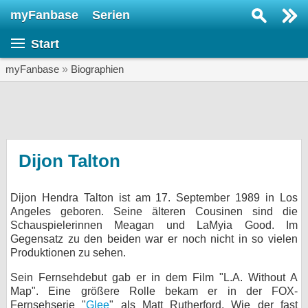
myFanbase
Serien
Serie suchen...
Start
Home
SERIEN
myFanbase
»
Biographien
Serien
Kolumnen
Interviews
Dijon Talton
Veranstaltungen
Dijon Hendra Talton ist am 17. September 1989 in Los
KULTUR
Angeles geboren. Seine älteren Cousinen sind die
Specials
Schauspielerinnen Meagan und LaMyia Good. Im
Gegensatz zu den beiden war er noch nicht in so vielen
SERVICE
Produktionen zu sehen.
Gewinnspiele
Sein Fernsehdebut gab er in dem Film "L.A. Without A
Map". Eine größere Rolle bekam er in der FOX-
Forum
Fernsehserie "
Glee
" als Matt Rutherford. Wie der fast