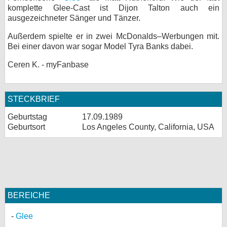
komplette Glee-Cast ist Dijon Talton auch ein
bei X
ausgezeichneter Sänger und Tänzer.
bei Facebook
Außerdem spielte er in zwei McDonalds–Werbungen mit.
Bei einer davon war sogar Model Tyra Banks dabei.
Ceren K. - myFanbase
Kontakt
Nutzungsbedingungen
STECKBRIEF
Datenschutz
Geburtstag
17.09.1989
Geburtsort
Los Angeles County, California, USA
Cookie-Einstellungen
Impressum
Desktop-Ansicht
myFanbase
BEREICHE
Glee