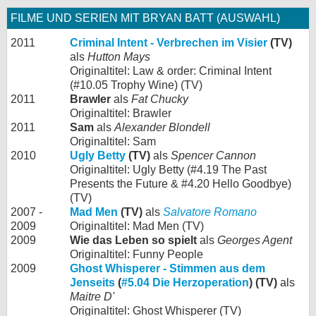
FILME UND SERIEN MIT BRYAN BATT (AUSWAHL)
2011
Criminal Intent - Verbrechen im Visier
(TV)
als
Hutton Mays
Originaltitel: Law & order: Criminal Intent
(#10.05 Trophy Wine) (TV)
2011
Brawler
als
Fat Chucky
Originaltitel: Brawler
2011
Sam
als
Alexander Blondell
Originaltitel: Sam
2010
Ugly Betty
(TV)
als
Spencer Cannon
Originaltitel: Ugly Betty (#4.19 The Past
Presents the Future & #4.20 Hello Goodbye)
(TV)
2007 -
Mad Men
(TV)
als
Salvatore Romano
2009
Originaltitel: Mad Men (TV)
2009
Wie das Leben so spielt
als
Georges Agent
Originaltitel: Funny People
2009
Ghost Whisperer - Stimmen aus dem
Jenseits
(
#5.04 Die Herzoperation
) (TV)
als
Maitre D'
Originaltitel: Ghost Whisperer (TV)