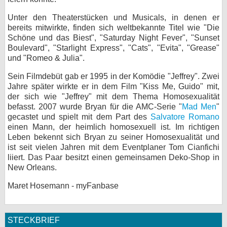
bei X
Unter den Theaterstücken und Musicals, in denen er
bereits mitwirkte, finden sich weltbekannte Titel wie "Die
bei Facebook
Schöne und das Biest", "Saturday Night Fever", "Sunset
Boulevard", "Starlight Express", "Cats", "Evita", "Grease"
und "Romeo & Julia".
Kontakt
Sein Filmdebüt gab er 1995 in der Komödie "Jeffrey". Zwei
Jahre später wirkte er in dem Film "Kiss Me, Guido" mit,
Nutzungsbedingungen
der sich wie "Jeffrey" mit dem Thema Homosexualität
befasst. 2007 wurde Bryan für die AMC-Serie "
Mad Men
"
Datenschutz
gecastet und spielt mit dem Part des
Salvatore Romano
einen Mann, der heimlich homosexuell ist. Im richtigen
Cookie-Einstellungen
Leben bekennt sich Bryan zu seiner Homosexualität und
ist seit vielen Jahren mit dem Eventplaner Tom Cianfichi
Impressum
liiert. Das Paar besitzt einen gemeinsamen Deko-Shop in
New Orleans.
Desktop-Ansicht
Maret Hosemann - myFanbase
myFanbase
STECKBRIEF