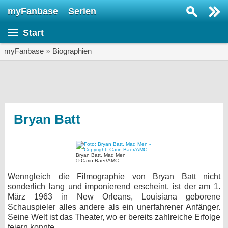
myFanbase
Serien
Serie suchen...
Start
Home
SERIEN
myFanbase
»
Biographien
Serien
Kolumnen
Interviews
Bryan Batt
Veranstaltungen
KULTUR
Bryan Batt, Mad Men
© Carin Baer/AMC
Specials
Wenngleich die Filmographie von Bryan Batt nicht
SERVICE
sonderlich lang und imponierend erscheint, ist der am 1.
März 1963 in New Orleans, Louisiana geborene
Gewinnspiele
Schauspieler alles andere als ein unerfahrener Anfänger.
Seine Welt ist das Theater, wo er bereits zahlreiche Erfolge
Forum
feiern konnte.