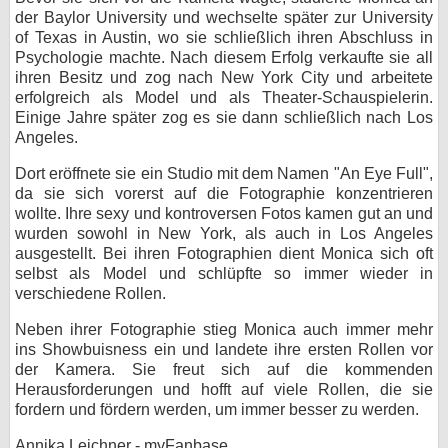
der Baylor University und wechselte später zur University
bei X
of Texas in Austin, wo sie schließlich ihren Abschluss in
Psychologie machte. Nach diesem Erfolg verkaufte sie all
bei Facebook
ihren Besitz und zog nach New York City und arbeitete
erfolgreich als Model und als Theater-Schauspielerin.
Einige Jahre später zog es sie dann schließlich nach Los
Kontakt
Angeles.
Dort eröffnete sie ein Studio mit dem Namen "An Eye Full",
Nutzungsbedingungen
da sie sich vorerst auf die Fotographie konzentrieren
wollte. Ihre sexy und kontroversen Fotos kamen gut an und
Datenschutz
wurden sowohl in New York, als auch in Los Angeles
ausgestellt. Bei ihren Fotographien dient Monica sich oft
Cookie-Einstellungen
selbst als Model und schlüpfte so immer wieder in
verschiedene Rollen.
Impressum
Neben ihrer Fotographie stieg Monica auch immer mehr
Desktop-Ansicht
ins Showbuisness ein und landete ihre ersten Rollen vor
myFanbase
der Kamera. Sie freut sich auf die kommenden
Herausforderungen und hofft auf viele Rollen, die sie
fordern und fördern werden, um immer besser zu werden.
Annika Leichner - myFanbase