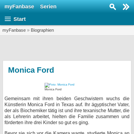
myFanbase
Serien
Serie suchen...
Start
Home
SERIEN
myFanbase
»
Biographien
Serien
Kolumnen
Interviews
Monica Ford
Veranstaltungen
KULTUR
Monica Ford
Specials
Gemeinsam mit ihren beiden Geschwistern wuchs die
Künstlerin Monica Ford in Texas auf. Ihr ägyptischer Vater,
SERVICE
der als Biochemiker tätig ist und ihre texanische Mutter, die
als Lehrerin arbeitet, hielten die Familie zusammen und
Gewinnspiele
förderten ihre drei Kinder so gut es ging.
Forum
Bevor sie sich vor die Kamera wagte, studierte Monica an