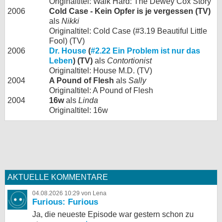
Originaltitel: Walk Hard: The Dewey Cox Story
2006
Cold Case - Kein Opfer is je vergessen (TV)
als
Nikki
Originaltitel: Cold Case (#3.19 Beautiful Little
Fool) (TV)
2006
Dr. House
(
#2.22 Ein Problem ist nur das
Leben
) (TV)
als
Contortionist
Originaltitel: House M.D. (TV)
2004
A Pound of Flesh
als
Sally
Originaltitel: A Pound of Flesh
2004
16w
als
Linda
Originaltitel: 16w
AKTUELLE KOMMENTARE
04.08.2026 10:29 von Lena
Furious: Furious
Ja, die neueste Episode war gestern schon zu