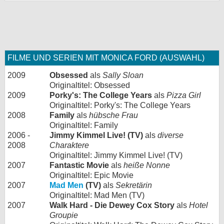
FILME UND SERIEN MIT MONICA FORD (AUSWAHL)
2009
Obsessed
als
Sally Sloan
Originaltitel: Obsessed
2009
Porky's: The College Years
als
Pizza Girl
Originaltitel: Porky's: The College Years
2008
Family
als
hübsche Frau
Originaltitel: Family
2006 -
Jimmy Kimmel Live! (TV)
als
diverse
2008
Charaktere
Originaltitel: Jimmy Kimmel Live! (TV)
2007
Fantastic Movie
als
heiße Nonne
Originaltitel: Epic Movie
2007
Mad Men
(TV)
als
Sekretärin
Originaltitel: Mad Men (TV)
2007
Walk Hard - Die Dewey Cox Story
als
Hotel
Groupie