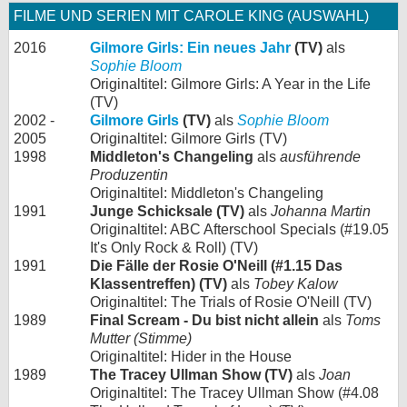
FILME UND SERIEN MIT CAROLE KING (AUSWAHL)
2016
Gilmore Girls: Ein neues Jahr
(TV)
als
Sophie Bloom
Originaltitel: Gilmore Girls: A Year in the Life
(TV)
2002 -
Gilmore Girls
(TV)
als
Sophie Bloom
2005
Originaltitel: Gilmore Girls (TV)
1998
Middleton's Changeling
als
ausführende
Produzentin
Originaltitel: Middleton's Changeling
1991
Junge Schicksale (TV)
als
Johanna Martin
Originaltitel: ABC Afterschool Specials (#19.05
It's Only Rock & Roll) (TV)
1991
Die Fälle der Rosie O'Neill (#1.15 Das
Klassentreffen) (TV)
als
Tobey Kalow
Originaltitel: The Trials of Rosie O'Neill (TV)
1989
Final Scream - Du bist nicht allein
als
Toms
Mutter (Stimme)
Originaltitel: Hider in the House
1989
The Tracey Ullman Show (TV)
als
Joan
Originaltitel: The Tracey Ullman Show (#4.08