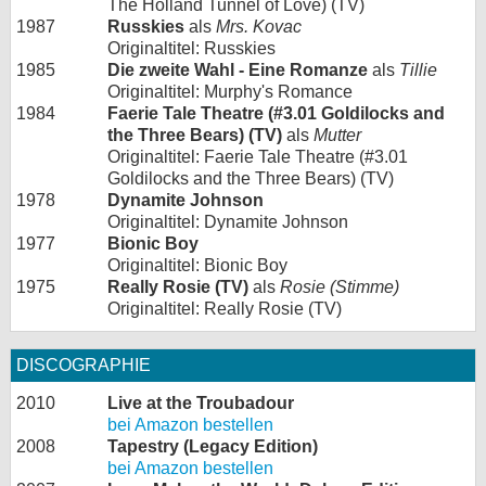
The Holland Tunnel of Love) (TV)
1987
Russkies
als
Mrs. Kovac
Originaltitel: Russkies
1985
Die zweite Wahl - Eine Romanze
als
Tillie
Originaltitel: Murphy's Romance
1984
Faerie Tale Theatre (#3.01 Goldilocks and
the Three Bears) (TV)
als
Mutter
Originaltitel: Faerie Tale Theatre (#3.01
Goldilocks and the Three Bears) (TV)
1978
Dynamite Johnson
Originaltitel: Dynamite Johnson
1977
Bionic Boy
Originaltitel: Bionic Boy
1975
Really Rosie (TV)
als
Rosie (Stimme)
Originaltitel: Really Rosie (TV)
DISCOGRAPHIE
2010
Live at the Troubadour
bei Amazon bestellen
2008
Tapestry (Legacy Edition)
bei Amazon bestellen