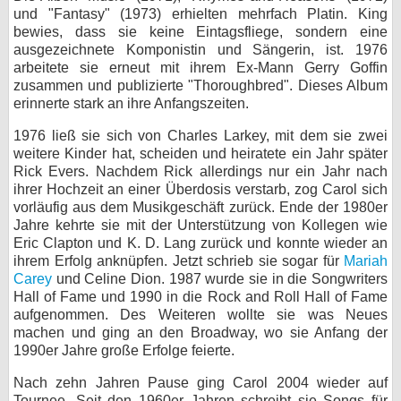
und "Fantasy" (1973) erhielten mehrfach Platin. King
bewies, dass sie keine Eintagsfliege, sondern eine
ausgezeichnete Komponistin und Sängerin, ist. 1976
arbeitete sie erneut mit ihrem Ex-Mann Gerry Goffin
zusammen und publizierte "Thoroughbred". Dieses Album
erinnerte stark an ihre Anfangszeiten.
1976 ließ sie sich von Charles Larkey, mit dem sie zwei
weitere Kinder hat, scheiden und heiratete ein Jahr später
Rick Evers. Nachdem Rick allerdings nur ein Jahr nach
ihrer Hochzeit an einer Überdosis verstarb, zog Carol sich
vorläufig aus dem Musikgeschäft zurück. Ende der 1980er
Jahre kehrte sie mit der Unterstützung von Kollegen wie
Eric Clapton und K. D. Lang zurück und konnte wieder an
ihrem Erfolg anknüpfen. Jetzt schrieb sie sogar für
Mariah
Carey
und Celine Dion. 1987 wurde sie in die Songwriters
Hall of Fame und 1990 in die Rock and Roll Hall of Fame
aufgenommen. Des Weiteren wollte sie was Neues
machen und ging an den Broadway, wo sie Anfang der
1990er Jahre große Erfolge feierte.
Nach zehn Jahren Pause ging Carol 2004 wieder auf
Tournee. Seit den 1960er Jahren schreibt sie Songs für