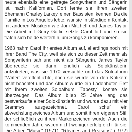
heute ebenfalls eine gefragte Songwriterin und Sängerin
ist, nach Kalifornien. Dort lernte sie ihren zweiten
Ehemann Charley Larkey, einen Bassisten, kennen. Da die
Familie in Los Angeles lebte, war sie in ständigem Kontakt
mit anderen Musikern wie Joni Mitchell und James Taylor.
Die Arbeit mit Gerry Goffin setzte Carol fort und so sie
trafen sich beide weiterhin, um Songs zu komponieren.
1968 nahm Carol ihr erstes Album auf, allerdings noch mit
ihrer Band The City, weil sie sich zu dieser Zeit mehr als
Songwriterin sah und nicht als Sängerin. James Tayler
überredete sie dann, endlich als Solokünstlerin
aufzutreten, was sie 1970 versuchte und das Soloalbum
"Writer" veröffentlichte, doch sie wurde von den Kritikern
nicht beachtet und das Album wurde ein Ladenhüter. Erst
mit ihrem zweiten Soloalbum "Tapesty" konnte sie
überzeugen. Das Album blieb 25 Jahre lang das
bestverkaufte einer Solokünstlerin und wurde dazu mit vier
Grammys ausgezeichnet. Carol schuf ein
abwechslungsreiches Album und somit ihren eigenen Stil,
der schließlich zu ihrem Markenzeichen wurde. Auch die
kommenden Jahre waren nicht weniger erfolgreich für sie.
Die Alben "Music" (1971), "Rhymes and Reasons" (1972)