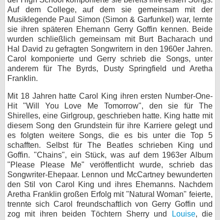
Auf dem College, auf dem sie gemeinsam mit der
bei X
Musiklegende Paul Simon (Simon & Garfunkel) war, lernte
sie ihren späteren Ehemann Gerry Goffin kennen. Beide
bei Facebook
wurden schließlich gemeinsam mit Burt Bacharach und
Hal David zu gefragten Songwritern in den 1960er Jahren.
Carol komponierte und Gerry schrieb die Songs, unter
Kontakt
anderem für The Byrds, Dusty Springfield und Aretha
Franklin.
Nutzungsbedingungen
Mit 18 Jahren hatte Carol King ihren ersten Number-One-
Hit "Will You Love Me Tomorrow", den sie für The
Datenschutz
Shirelles, eine Girlgroup, geschrieben hatte. King hatte mit
diesem Song den Grundstein für ihre Karriere gelegt und
Cookie-Einstellungen
es folgten weitere Songs, die es bis unter die Top 5
schafften. Selbst für The Beatles schrieben King und
Impressum
Goffin. "Chains", ein Stück, was auf dem 1963er Album
"Please Please Me" veröffentlicht wurde, schrieb das
Desktop-Ansicht
Songwriter-Ehepaar. Lennon und McCartney bewunderten
myFanbase
den Stil von Carol King und ihres Ehemanns. Nachdem
Aretha Franklin großen Erfolg mit "Natural Woman" feierte,
trennte sich Carol freundschaftlich von Gerry Goffin und
zog mit ihren beiden Töchtern Sherry und
Louise
, die