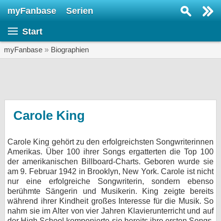
myFanbase
Serien
Serie suchen...
Start
Home
SERIEN
myFanbase
»
Biographien
Serien
Kolumnen
Interviews
Carole King
Veranstaltungen
Carole King gehört zu den erfolgreichsten Songwriterinnen
KULTUR
Amerikas. Über 100 ihrer Songs ergatterten die Top 100
Specials
der amerikanischen Billboard-Charts. Geboren wurde sie
am 9. Februar 1942 in Brooklyn, New York. Carole ist nicht
SERVICE
nur eine erfolgreiche Songwriterin, sondern ebenso
berühmte Sängerin und Musikerin. King zeigte bereits
Gewinnspiele
während ihrer Kindheit großes Interesse für die Musik. So
nahm sie im Alter von vier Jahren Klavierunterricht und auf
Forum
der High School komponierte sie bereits ihre ersten Songs.