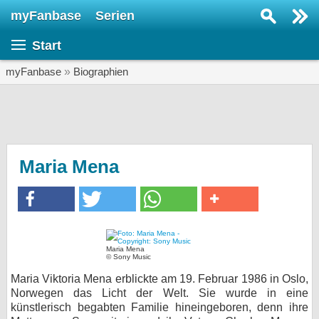
myFanbase
Serien
Serie suchen...
Start
Home
SERIEN
myFanbase
»
Biographien
Serien
Kolumnen
Interviews
Maria Mena
Veranstaltungen
KULTUR
Specials
Maria Mena
SERVICE
© Sony Music
Gewinnspiele
Maria Viktoria Mena erblickte am 19. Februar 1986 in Oslo,
Norwegen das Licht der Welt. Sie wurde in eine
künstlerisch begabten Familie hineingeboren, denn ihre
Forum