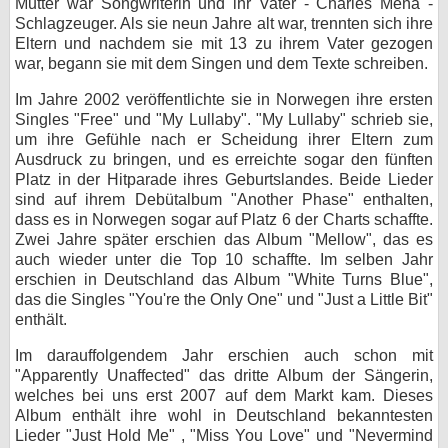
Mutter war Songwriterin und ihr Vater - Charles Mena -
Schlagzeuger. Als sie neun Jahre alt war, trennten sich ihre
bei X
Eltern und nachdem sie mit 13 zu ihrem Vater gezogen
war, begann sie mit dem Singen und dem Texte schreiben.
bei Facebook
Im Jahre 2002 veröffentlichte sie in Norwegen ihre ersten
Singles "Free" und "My Lullaby". "My Lullaby" schrieb sie,
Kontakt
um ihre Gefühle nach er Scheidung ihrer Eltern zum
Ausdruck zu bringen, und es erreichte sogar den fünften
Nutzungsbedingungen
Platz in der Hitparade ihres Geburtslandes. Beide Lieder
sind auf ihrem Debütalbum "Another Phase" enthalten,
dass es in Norwegen sogar auf Platz 6 der Charts schaffte.
Datenschutz
Zwei Jahre später erschien das Album "Mellow", das es
auch wieder unter die Top 10 schaffte. Im selben Jahr
Cookie-Einstellungen
erschien in Deutschland das Album "White Turns Blue",
das die Singles "You're the Only One" und "Just a Little Bit"
Impressum
enthält.
Desktop-Ansicht
Im darauffolgendem Jahr erschien auch schon mit
myFanbase
"Apparently Unaffected" das dritte Album der Sängerin,
welches bei uns erst 2007 auf dem Markt kam. Dieses
Album enthält ihre wohl in Deutschland bekanntesten
Lieder "Just Hold Me" , "Miss You Love" und "Nevermind