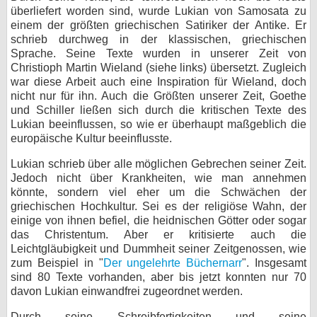
überliefert worden sind, wurde Lukian von Samosata zu
bei X
einem der größten griechischen Satiriker der Antike. Er
schrieb durchweg in der klassischen, griechischen
bei Facebook
Sprache. Seine Texte wurden in unserer Zeit von
Christioph Martin Wieland (siehe links) übersetzt. Zugleich
war diese Arbeit auch eine Inspiration für Wieland, doch
nicht nur für ihn. Auch die Größten unserer Zeit, Goethe
Kontakt
und Schiller ließen sich durch die kritischen Texte des
Lukian beeinflussen, so wie er überhaupt maßgeblich die
Nutzungsbedingungen
europäische Kultur beeinflusste.
Datenschutz
Lukian schrieb über alle möglichen Gebrechen seiner Zeit.
Jedoch nicht über Krankheiten, wie man annehmen
Cookie-Einstellungen
könnte, sondern viel eher um die Schwächen der
griechischen Hochkultur. Sei es der religiöse Wahn, der
Impressum
einige von ihnen befiel, die heidnischen Götter oder sogar
das Christentum. Aber er kritisierte auch die
Desktop-Ansicht
Leichtgläubigkeit und Dummheit seiner Zeitgenossen, wie
myFanbase
zum Beispiel in "
Der ungelehrte Büchernarr
". Insgesamt
sind 80 Texte vorhanden, aber bis jetzt konnten nur 70
davon Lukian einwandfrei zugeordnet werden.
Durch seine Schreibfertigkeiten und seine