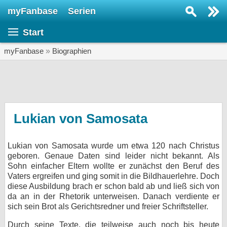
myFanbase
Serien
Serie suchen...
Start
Home
SERIEN
myFanbase
»
Biographien
Serien
Kolumnen
Interviews
Lukian von Samosata
Veranstaltungen
Lukian von Samosata wurde um etwa 120 nach Christus
KULTUR
geboren. Genaue Daten sind leider nicht bekannt. Als
Specials
Sohn einfacher Eltern wollte er zunächst den Beruf des
Vaters ergreifen und ging somit in die Bildhauerlehre. Doch
SERVICE
diese Ausbildung brach er schon bald ab und ließ sich von
da an in der Rhetorik unterweisen. Danach verdiente er
Gewinnspiele
sich sein Brot als Gerichtsredner und freier Schriftsteller.
Forum
Durch seine Texte, die teilweise auch noch bis heute