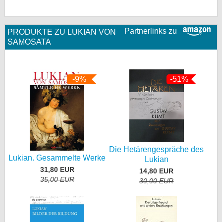
Partnerlinks zu
PRODUKTE ZU LUKIAN VON
SAMOSATA
-9%
-51%
Die Hetärengespräche des
Lukian. Gesammelte Werke
Lukian
31,80 EUR
14,80 EUR
35,00 EUR
30,00 EUR