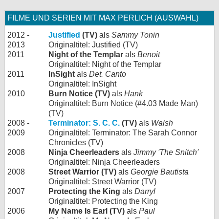
FILME UND SERIEN MIT MAX PERLICH (AUSWAHL)
2012 -
Justified
(TV)
als
Sammy Tonin
2013
Originaltitel: Justified (TV)
2011
Night of the Templar
als
Benoit
Originaltitel: Night of the Templar
2011
InSight
als
Det. Canto
Originaltitel: InSight
2010
Burn Notice (TV)
als
Hank
Originaltitel: Burn Notice (#4.03 Made Man)
(TV)
2008 -
Terminator: S. C. C.
(TV)
als
Walsh
2009
Originaltitel: Terminator: The Sarah Connor
Chronicles (TV)
2008
Ninja Cheerleaders
als
Jimmy 'The Snitch'
Originaltitel: Ninja Cheerleaders
2008
Street Warrior (TV)
als
Georgie Bautista
Originaltitel: Street Warrior (TV)
2007
Protecting the King
als
Darryl
Originaltitel: Protecting the King
2006
My Name Is Earl (TV)
als
Paul