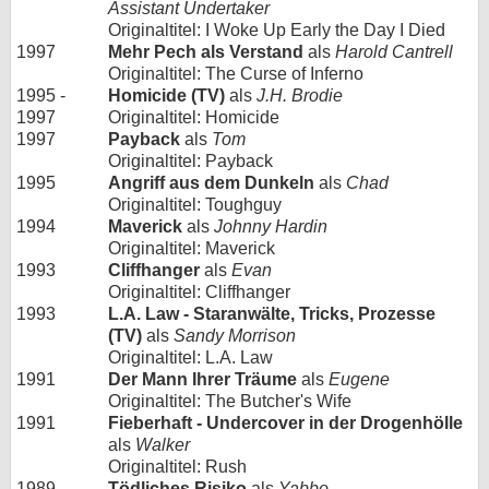
Assistant Undertaker
Originaltitel: I Woke Up Early the Day I Died
1997
Mehr Pech als Verstand
als
Harold Cantrell
Originaltitel: The Curse of Inferno
1995 -
Homicide (TV)
als
J.H. Brodie
1997
Originaltitel: Homicide
1997
Payback
als
Tom
Originaltitel: Payback
1995
Angriff aus dem Dunkeln
als
Chad
Originaltitel: Toughguy
1994
Maverick
als
Johnny Hardin
Originaltitel: Maverick
1993
Cliffhanger
als
Evan
Originaltitel: Cliffhanger
1993
L.A. Law - Staranwälte, Tricks, Prozesse
(TV)
als
Sandy Morrison
Originaltitel: L.A. Law
1991
Der Mann Ihrer Träume
als
Eugene
Originaltitel: The Butcher's Wife
1991
Fieberhaft - Undercover in der Drogenhölle
als
Walker
Originaltitel: Rush
1989
Tödliches Risiko
als
Yabbo