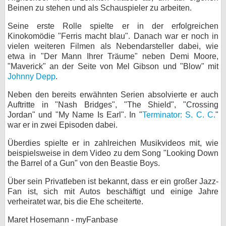
Beinen zu stehen und als Schauspieler zu arbeiten.
bei X
Seine erste Rolle spielte er in der erfolgreichen
bei Facebook
Kinokomödie "Ferris macht blau". Danach war er noch in
vielen weiteren Filmen als Nebendarsteller dabei, wie
etwa in "Der Mann Ihrer Träume" neben Demi Moore,
"Maverick" an der Seite von Mel Gibson und "Blow" mit
Kontakt
Johnny Depp
.
Nutzungsbedingungen
Neben den bereits erwähnten Serien absolvierte er auch
Auftritte in "Nash Bridges", "The Shield", "Crossing
Datenschutz
Jordan" und "My Name Is Earl". In "
Terminator: S. C. C.
"
war er in zwei Episoden dabei.
Cookie-Einstellungen
Überdies spielte er in zahlreichen Musikvideos mit, wie
beispielsweise in dem Video zu dem Song "Looking Down
Impressum
the Barrel of a Gun" von den Beastie Boys.
Desktop-Ansicht
Über sein Privatleben ist bekannt, dass er ein großer Jazz-
myFanbase
Fan ist, sich mit Autos beschäftigt und einige Jahre
verheiratet war, bis die Ehe scheiterte.
Maret Hosemann - myFanbase