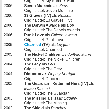
Originaltitel: My Name Is Earl
2006
Seven Mummie
als
Zeus
Originaltitel: Seven Mummie
2006
13 Graves (TV)
als
Russell
Originaltitel: 13 Graves (TV)
2006
The Darwin Awards
als
Bob
Originaltitel: The Darwin Awards
2006
Punk Love
als
Officer Lawson
Originaltitel: Punk Love
2005
Charmed
(TV)
als
Laygan
Originaltitel: Charmed
2005
The Nickel Children
als
dürftige Mann
Originaltitel: The Nickel Children
2004
The Grey
als
Gus
Originaltitel: The Grey
2004
Dinocroc
als
Deputy Kerrigan
Originaltitel: Dinocroc
2003
The Guardian - Retter mit Herz (TV)
als
Mason Kazinski
Originaltitel: The Guardian
2003
The Missing
als
Isaac Edgerly
Originaltitel: The Missing
2002
The Shield
als
Ponyboy