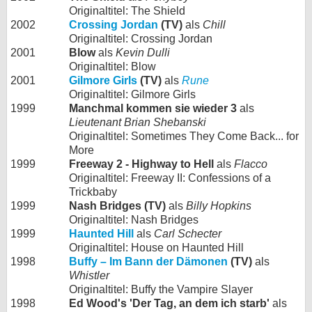
Originaltitel: The Shield
2002
Crossing Jordan
(TV)
als
Chill
Originaltitel: Crossing Jordan
2001
Blow
als
Kevin Dulli
Originaltitel: Blow
2001
Gilmore Girls
(TV)
als
Rune
Originaltitel: Gilmore Girls
1999
Manchmal kommen sie wieder 3
als
Lieutenant Brian Shebanski
Originaltitel: Sometimes They Come Back... for
More
1999
Freeway 2 - Highway to Hell
als
Flacco
Originaltitel: Freeway II: Confessions of a
Trickbaby
1999
Nash Bridges (TV)
als
Billy Hopkins
Originaltitel: Nash Bridges
1999
Haunted Hill
als
Carl Schecter
Originaltitel: House on Haunted Hill
1998
Buffy – Im Bann der Dämonen
(TV)
als
Whistler
Originaltitel: Buffy the Vampire Slayer
1998
Ed Wood's 'Der Tag, an dem ich starb'
als