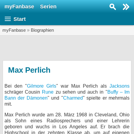
myFanbase
Serien
Serie suchen...
Start
Home
SERIEN
myFanbase
»
Biographien
Serien
Kolumnen
Interviews
Max Perlich
Veranstaltungen
Bei den "
Gilmore Girls
" war Max Perlich als
Jacksons
KULTUR
schräger Cousin
Rune
zu sehen und auch in "
Buffy – Im
Specials
Bann der Dämonen
" und "
Charmed
" spielte er mehrmals
mit.
SERVICE
Max Perlich wurde am 28. März 1968 in Cleveland, Ohio
Gewinnspiele
als Sohn eines Radiosprechers und einer Lehrerin
geboren und wuchs in Los Angeles auf. Er brach die
Forum
Highschool in der zehnten Klasse ab, um auf eigenen