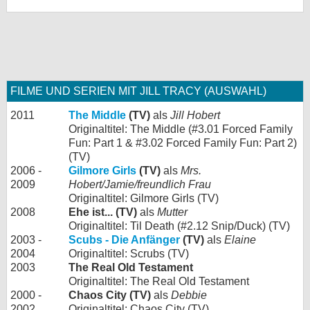
FILME UND SERIEN MIT JILL TRACY (AUSWAHL)
2011
The Middle
(TV)
als
Jill Hobert
Originaltitel: The Middle (#3.01 Forced Family
Fun: Part 1 & #3.02 Forced Family Fun: Part 2)
(TV)
2006 -
Gilmore Girls
(TV)
als
Mrs.
2009
Hobert/Jamie/freundlich Frau
Originaltitel: Gilmore Girls (TV)
2008
Ehe ist... (TV)
als
Mutter
Originaltitel: Til Death (#2.12 Snip/Duck) (TV)
2003 -
Scubs - Die Anfänger
(TV)
als
Elaine
2004
Originaltitel: Scrubs (TV)
2003
The Real Old Testament
Originaltitel: The Real Old Testament
2000 -
Chaos City (TV)
als
Debbie
2002
Originaltitel: Chaos City (TV)