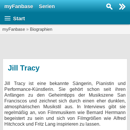
myFanbase
Serien
Serie suchen...
Start
Home
SERIEN
myFanbase
»
Biographien
Serien
Kolumnen
Interviews
Jill Tracy
Veranstaltungen
Jill Tracy ist eine bekannte Sängerin, Pianistin und
KULTUR
Performance-Künstlerin. Sie gehört schon seit ihren
Specials
Anfängen zu den Geheimtipps der Musikszene San
Franciscos und zeichnet sich durch einen eher dunklen,
SERVICE
atmosphärischen Musikstil aus. In Interviews gibt sie
regelmäßig an, von Filmmusikern wie Bernard Herrmann
Gewinnspiele
begeistert zu sein und sich von Filmgrößen wie Alfred
Hitchcock und Fritz Lang inspirieren zu lassen.
Forum