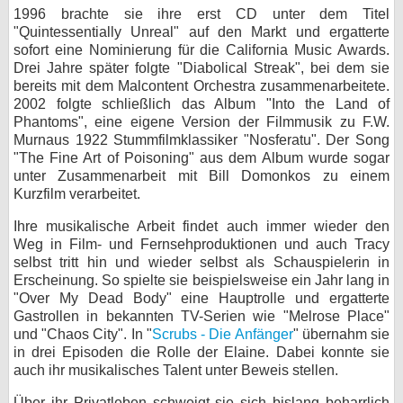
1996 brachte sie ihre erst CD unter dem Titel
bei X
"Quintessentially Unreal" auf den Markt und ergatterte
sofort eine Nominierung für die California Music Awards.
bei Facebook
Drei Jahre später folgte "Diabolical Streak", bei dem sie
bereits mit dem Malcontent Orchestra zusammenarbeitete.
2002 folgte schließlich das Album "Into the Land of
Phantoms", eine eigene Version der Filmmusik zu F.W.
Kontakt
Murnaus 1922 Stummfilmklassiker "Nosferatu". Der Song
"The Fine Art of Poisoning" aus dem Album wurde sogar
Nutzungsbedingungen
unter Zusammenarbeit mit Bill Domonkos zu einem
Kurzfilm verarbeitet.
Datenschutz
Ihre musikalische Arbeit findet auch immer wieder den
Cookie-Einstellungen
Weg in Film- und Fernsehproduktionen und auch Tracy
selbst tritt hin und wieder selbst als Schauspielerin in
Impressum
Erscheinung. So spielte sie beispielsweise ein Jahr lang in
"Over My Dead Body" eine Hauptrolle und ergatterte
Desktop-Ansicht
Gastrollen in bekannten TV-Serien wie "Melrose Place"
myFanbase
und "Chaos City". In "
Scrubs - Die Anfänger
" übernahm sie
in drei Episoden die Rolle der Elaine. Dabei konnte sie
auch ihr musikalisches Talent unter Beweis stellen.
Über ihr Privatleben schweigt sie sich bislang beharrlich