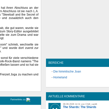
hat ihren Abschluss an der
 Abschluss ist sie nach L.A.
 "Skeeball and the Secret of
te und zusaätzlich auch den
ab, die gut waren, wurde sie
zum Story-Editor ausgebildet
selte sie zum Drama und war
igt.
om" schrieb, wechselte sie
" und wurde dort zuerst zur
n.
sonst für viele verschiedene
r Folk-Rock-Band namens "The
BEREICHE
nfließen lassen und so hat sie
Die himmlische Joan
er Freizeit Joga zu machen und
Homeland
AKTUELLE KOMMENTARE
Partnerlinks zu
08.08.2026 14:11 von Chilli_vanilli
The Shards: The Shards