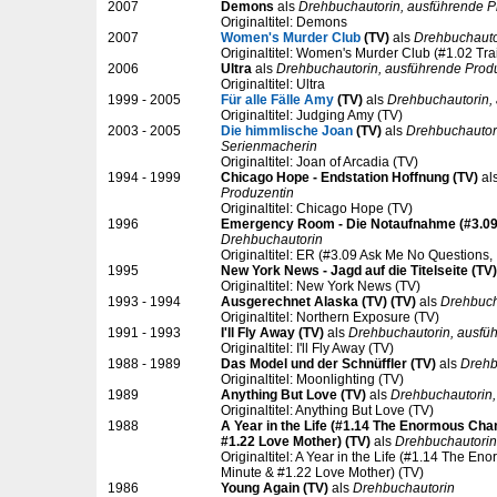
2007
Demons
als
Drehbuchautorin, ausführende P
Originaltitel: Demons
2007
Women's Murder Club
(TV)
als
Drehbuchauto
Originaltitel: Women's Murder Club (#1.02 Trai
2006
Ultra
als
Drehbuchautorin, ausführende Prod
Originaltitel: Ultra
1999 - 2005
Für alle Fälle Amy
(TV)
als
Drehbuchautorin,
Originaltitel: Judging Amy (TV)
2003 - 2005
Die himmlische Joan
(TV)
als
Drehbuchautori
Serienmacherin
Originaltitel: Joan of Arcadia (TV)
1994 - 1999
Chicago Hope - Endstation Hoffnung (TV)
al
Produzentin
Originaltitel: Chicago Hope (TV)
1996
Emergency Room - Die Notaufnahme (#3.09 S
Drehbuchautorin
Originaltitel: ER (#3.09 Ask Me No Questions, I
1995
New York News - Jagd auf die Titelseite (TV)
Originaltitel: New York News (TV)
1993 - 1994
Ausgerechnet Alaska (TV) (TV)
als
Drehbuch
Originaltitel: Northern Exposure (TV)
1991 - 1993
I'll Fly Away (TV)
als
Drehbuchautorin, ausfü
Originaltitel: I'll Fly Away (TV)
1988 - 1989
Das Model und der Schnüffler (TV)
als
Drehb
Originaltitel: Moonlighting (TV)
1989
Anything But Love (TV)
als
Drehbuchautorin,
Originaltitel: Anything But Love (TV)
1988
A Year in the Life (#1.14 The Enormous Cha
#1.22 Love Mother) (TV)
als
Drehbuchautorin
Originaltitel: A Year in the Life (#1.14 The E
Minute & #1.22 Love Mother) (TV)
1986
Young Again (TV)
als
Drehbuchautorin