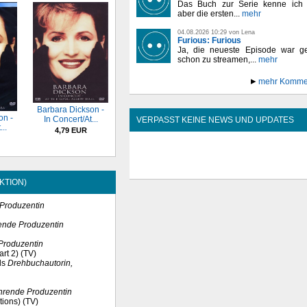
Das Buch zur Serie kenne ich n
aber die ersten...
mehr
04.08.2026 10:29 von Lena
Furious: Furious
Ja, die neueste Episode war ge
schon zu streamen,...
mehr
mehr Komme
Barbara Dickson -
on -
In Concert/At...
VERPASST KEINE NEWS UND UPDATES
..
4,79 EUR
KTION)
 Produzentin
ende Produzentin
Produzentin
art 2) (TV)
ls
Drehbuchautorin,
hrende Produzentin
tions) (TV)