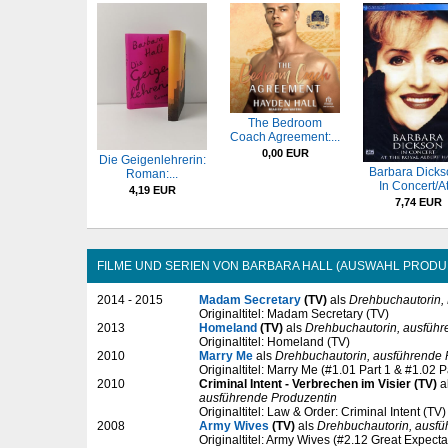
The Bedroom
Coach Agreement:...
0,00 EUR
Die Geigenlehrerin:
Barbara Dicks
Roman:...
In Concert/At.
4,19 EUR
7,74 EUR
FILME UND SERIEN VON BARBARA HALL (AUSWAHL PRODU
2014 - 2015
Madam Secretary
(TV)
als
Drehbuchautorin,
Originaltitel: Madam Secretary (TV)
2013
Homeland
(TV)
als
Drehbuchautorin, ausführ
Originaltitel: Homeland (TV)
2010
Marry Me
als
Drehbuchautorin, ausführende 
Originaltitel: Marry Me (#1.01 Part 1 & #1.02 P
2010
Criminal Intent - Verbrechen im Visier (TV)
a
ausführende Produzentin
Originaltitel: Law & Order: Criminal Intent (TV)
2008
Army Wives
(TV)
als
Drehbuchautorin, ausfü
Originaltitel: Army Wives (#2.12 Great Expecta