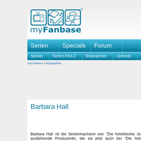
Serien
Specials
Forum
Spoiler
Serien A bis Z
Biographien
Upfronts
myFanbase
»
Biographien
Barbara Hall
Barbara Hall ist die Serienmacherin von "Die himmlische Jo
ausführende Produzentin, die sie jetzt auch bei "Die him