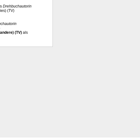
ls
Drehbuchautorin
ies) (TV)
chautorin
)
andere) (TV)
als