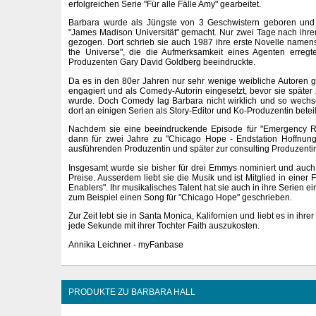
erfolgreichen Serie "Für alle Fälle Amy" gearbeitet.
Barbara wurde als Jüngste von 3 Geschwistern geboren und 
"James Madison Universität" gemacht. Nur zwei Tage nach ihrem
gezogen. Dort schrieb sie auch 1987 ihre erste Novelle namens
the Universe", die die Aufmerksamkeit eines Agenten erreg
Produzenten Gary David Goldberg beeindruckte.
Da es in den 80er Jahren nur sehr wenige weibliche Autoren g
engagiert und als Comedy-Autorin eingesetzt, bevor sie später 
wurde. Doch Comedy lag Barbara nicht wirklich und so wech
dort an einigen Serien als Story-Editor und Ko-Produzentin beteil
Nachdem sie eine beeindruckende Episode für "Emergency Ro
dann für zwei Jahre zu "Chicago Hope - Endstation Hoffnung
ausführenden Produzentin und später zur consulting Produzenti
Insgesamt wurde sie bisher für drei Emmys nominiert und auch 
Preise. Ausserdem liebt sie die Musik und ist Mitglied in eine
Enablers". Ihr musikalisches Talent hat sie auch in ihre Serien ei
zum Beispiel einen Song für "Chicago Hope" geschrieben.
Zur Zeit lebt sie in Santa Monica, Kalifornien und liebt es in ihr
jede Sekunde mit ihrer Tochter Faith auszukosten.
Annika Leichner - myFanbase
PRODUKTE ZU BARBARA HALL