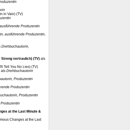
roduzentin
rin
n in Vain) (TV)
uzentin
 ausführende Produzentin
n, ausführende Produzentin,
s
Drehbuchautorin,
treng vertraulich) (TV)
als
'll Tell You No Lies) (TV)
als
Drehbuchautorin
autorin, Produzentin
hrende Produzentin
uchautorin, Produzentin
 Produzentin
nges at the Last Minute &
normous Changes at the Last