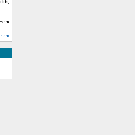
icht,
stern
ntare