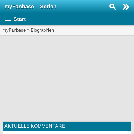
myFanbase
Serien
Serie suchen...
Start
Home
SERIEN
myFanbase
»
Biographien
Serien
Kolumnen
Interviews
Veranstaltungen
KULTUR
Specials
SERVICE
Gewinnspiele
AKTUELLE KOMMENTARE
Forum