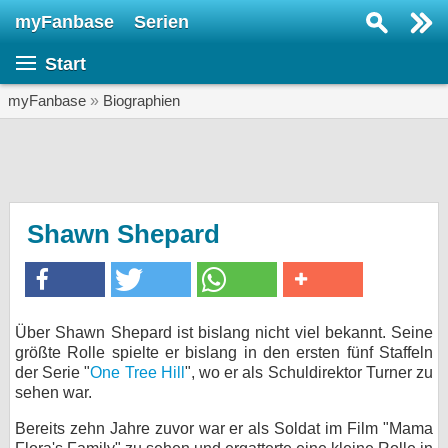
myFanbase
Serien
Serie suchen...
Start
Home
SERIEN
myFanbase
»
Biographien
Serien
Kolumnen
Interviews
Shawn Shepard
Veranstaltungen
KULTUR
Specials
Über Shawn Shepard ist bislang nicht viel bekannt. Seine
größte Rolle spielte er bislang in den ersten fünf Staffeln
SERVICE
der Serie "
One Tree Hill
", wo er als Schuldirektor Turner zu
Gewinnspiele
sehen war.
Bereits zehn Jahre zuvor war er als Soldat im Film "Mama
Forum