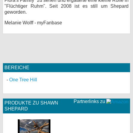
Flora's Family" zu sehen und ergatterte eine kleine Rolle in
"Flüchtiger Ruhm". Seit 2008 ist es still um Shepard
bei X
geworden.
bei Facebook
Melanie Wolff - myFanbase
Kontakt
Nutzungsbedingungen
Datenschutz
BEREICHE
Cookie-Einstellungen
One Tree Hill
Impressum
Partnerlinks zu
Desktop-Ansicht
PRODUKTE ZU SHAWN
SHEPARD
myFanbase