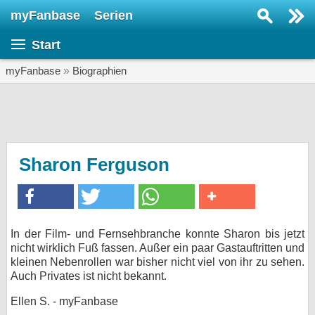
myFanbase
Serien
Serie suchen...
Start
Home
SERIEN
myFanbase
»
Biographien
Serien
Kolumnen
Interviews
Sharon Ferguson
Veranstaltungen
KULTUR
Specials
In der Film- und Fernsehbranche konnte Sharon bis jetzt
nicht wirklich Fuß fassen. Außer ein paar Gastauftritten und
SERVICE
kleinen Nebenrollen war bisher nicht viel von ihr zu sehen.
Gewinnspiele
Auch Privates ist nicht bekannt.
Ellen S. - myFanbase
Forum