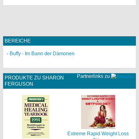
bei X
bei Facebook
BEREICHE
Kontakt
Buffy - Im Bann der Dämonen
Nutzungsbedingungen
Datenschutz
Partnerlinks zu
PRODUKTE ZU SHARON
Cookie-Einstellungen
FERGUSON
Impressum
Desktop-Ansicht
myFanbase
Extreme Rapid Weight Loss