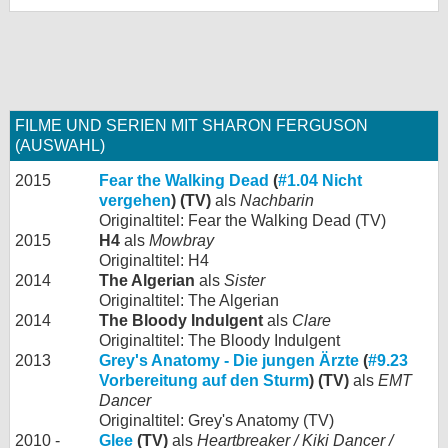
FILME UND SERIEN MIT SHARON FERGUSON
(AUSWAHL)
2015
Fear the Walking Dead
(
#1.04 Nicht
vergehen
) (TV)
als
Nachbarin
Originaltitel: Fear the Walking Dead (TV)
2015
H4
als
Mowbray
Originaltitel: H4
2014
The Algerian
als
Sister
Originaltitel: The Algerian
2014
The Bloody Indulgent
als
Clare
Originaltitel: The Bloody Indulgent
2013
Grey's Anatomy - Die jungen Ärzte
(
#9.23
Vorbereitung auf den Sturm
) (TV)
als
EMT
Dancer
Originaltitel: Grey's Anatomy (TV)
2010 -
Glee
(TV)
als
Heartbreaker / Kiki Dancer /