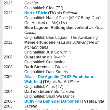
2013
Cashier
Originaltitel: Glee (TV)
2012
Hart of Dixie
(TV)
als
Patientin
Originaltitel: Hart of Dixie (#2.07 Baby, Don't
Get Hooked on Me) (TV)
2012
Blue Lagoon: Rettungslos verliebt
als
Govt.
Official
Originaltitel: Blue Lagoon: The Awakening
2011
Meine erfundene Frau
als
Schwangere im
McFunnigans
Originaltitel: Just Go with It
2008
Quarantäne
als
Jwahir
Originaltitel: Quarantine
2008
Dark Streets
als
Tänzer
Originaltitel: Dark Streets
2005
Alias – Die Agentin
(
#4.03 Furchtbare
Wahrheit
) (TV)
als
Bank Officer
Originaltitel: Alias (TV)
2004
Darf ich bitten?
als
Tänzerin
Originaltitel: Shall We Dance
2000 -
Buffy - Im Bann der Dämonen
(TV)
als
Erste
2003
Jägerin