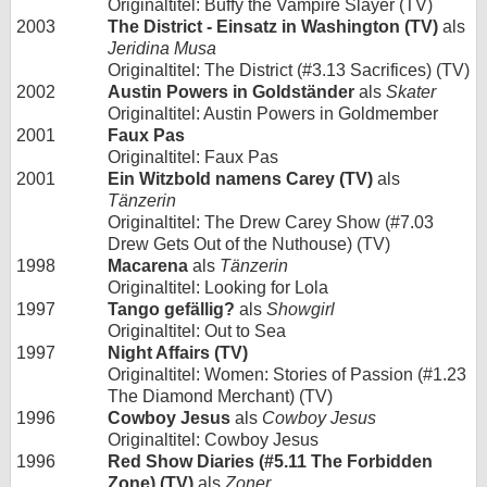
Originaltitel: Buffy the Vampire Slayer (TV)
2003
The District - Einsatz in Washington (TV)
als
Jeridina Musa
Originaltitel: The District (#3.13 Sacrifices) (TV)
2002
Austin Powers in Goldständer
als
Skater
Originaltitel: Austin Powers in Goldmember
2001
Faux Pas
Originaltitel: Faux Pas
2001
Ein Witzbold namens Carey (TV)
als
Tänzerin
Originaltitel: The Drew Carey Show (#7.03
Drew Gets Out of the Nuthouse) (TV)
1998
Macarena
als
Tänzerin
Originaltitel: Looking for Lola
1997
Tango gefällig?
als
Showgirl
Originaltitel: Out to Sea
1997
Night Affairs (TV)
Originaltitel: Women: Stories of Passion (#1.23
The Diamond Merchant) (TV)
1996
Cowboy Jesus
als
Cowboy Jesus
Originaltitel: Cowboy Jesus
1996
Red Show Diaries (#5.11 The Forbidden
Zone) (TV)
als
Zoner