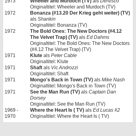
1973
Wheeler and Murdoch (TV)
als
DeNisco
Originaltitel: Wheeler and Murdoch (TV)
1972
Bonanza (#13.20 Der Krieg geht weiter) (TV)
als
Shankin
Originaltitel: Bonanza (TV)
1972
The Bold Ones: The New Doctors (#4.12
The Velvet Trap) (TV)
als
Ed Dahms
Originaltitel: The Bold Ones: The New Doctors
(#4.12 The Velvet Trap) (TV)
1971
Klute
als
Peter Cable
Originaltitel: Klute
1971
Shaft
als
Vic Androzzi
Originaltitel: Shaft
1971
Mongo's Back in Town (TV)
als
Mike Nash
Originaltitel: Mongo's Back in Town (TV)
1971
See the Man Run (TV)
als
Captain Dan
Dorsey
Originaltitel: See the Man Run (TV)
1969 -
Where the Heart Is ( TV)
als
Ed Lucas #2
1970
Originaltitel: Where the Heart Is ( TV)