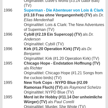
Originaltitel: Dave's World (#3.14 Gator Bait)
(TV)
1996
Superman - Die Abenteuer von Lois & Clark
(#3.18 Frau ohne Vergangenheit) (TV)
als
Dr.
Elias Mendenhall
Originaltitel: Lois & Clark: The New Adventures
of Superman (TV)
1996
Cybill (#2.19 Ein Supercop) (TV)
als
Dr.
Anderson
Originaltitel: Cybill (TV)
1996
Kirk (#1.20 Operation Kirk) (TV)
als
Dr.
Benjamin
Originaltitel: Kirk (#1.20 Operation Kirk) (TV)
1995
Chicago Hope - Endstation Hoffnung (TV)
als
Richter
Originaltitel: Chicago Hope (#1.21 Songs from
the cuckoo birds) (TV)
1995
New York Cops - NYPD Blue (#2.09
Ramonas Fluch) (TV)
als
Raymond Schelzo
Originaltitel: NYPD Blue (TV)
1995
Mord ist ihr Hobby (#11.14 Der unheimliche
Würger) (TV)
als
Paul Corelli
Originaltitel: Murder, She Wrote (TV)