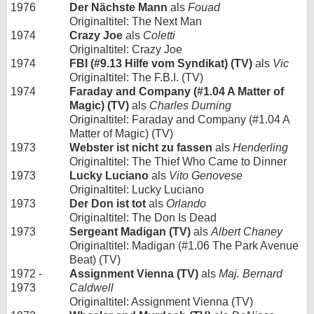
1976
Der Nächste Mann
als
Fouad
Originaltitel: The Next Man
1974
Crazy Joe
als
Coletti
Originaltitel: Crazy Joe
1974
FBI (#9.13 Hilfe vom Syndikat) (TV)
als
Vic
Originaltitel: The F.B.I. (TV)
1974
Faraday and Company (#1.04 A Matter of
Magic) (TV)
als
Charles Durning
Originaltitel: Faraday and Company (#1.04 A
Matter of Magic) (TV)
1973
Webster ist nicht zu fassen
als
Henderling
Originaltitel: The Thief Who Came to Dinner
1973
Lucky Luciano
als
Vito Genovese
Originaltitel: Lucky Luciano
1973
Der Don ist tot
als
Orlando
Originaltitel: The Don Is Dead
1973
Sergeant Madigan (TV)
als
Albert Chaney
Originaltitel: Madigan (#1.06 The Park Avenue
Beat) (TV)
1972 -
Assignment Vienna (TV)
als
Maj. Bernard
1973
Caldwell
Originaltitel: Assignment Vienna (TV)