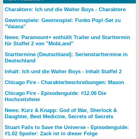
bei X
Charaktere: Ich und die Walter Boys - Charaktere
Gewinnspiele: Gewinnspiel: Funko Pop!-Set zu
bei Facebook
"Vaiana"
News: Paramount+ enthüllt Trailer und Starttermin
Kontakt
für Staffel 2 von "MobLand"
Starttermine (Deutschland): Serienstarttermine in
Nutzungsbedingungen
Deutschland
Datenschutz
Inhalt: Ich und die Walter Boys - Inhalt Staffel 2
Chicago Fire - Charakterbeschreibungen: Mason
Cookie-Einstellungen
Chicago Fire - Episodenguide: #12.06 Die
Impressum
Hochzeitsfeier
Desktop-Ansicht
News: Kurz & Knapp: God of War, Sherlock &
myFanbase
Daughter, Best Medicine, Secrets of Secrets
Stuart Fails to Save the Universe - Episodenguide:
#1.02 Spoiler: Zack ist in dieser Folge