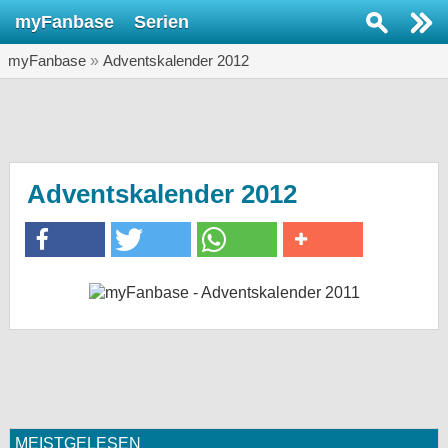
myFanbase
Serien
Serie suchen...
myFanbase
»
Adventskalender 2012
Home
SERIEN
Serien
Kolumnen
Adventskalender 2012
Interviews
Veranstaltungen
KULTUR
Specials
SERVICE
Gewinnspiele
Forum
MEISTGELESEN