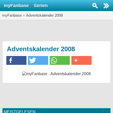
myFanbase
Serien
Serie suchen...
myFanbase
»
Adventskalender 2008
Home
SERIEN
Serien
Kolumnen
Adventskalender 2008
Interviews
Veranstaltungen
KULTUR
Specials
SERVICE
Gewinnspiele
Forum
MEISTGELESEN