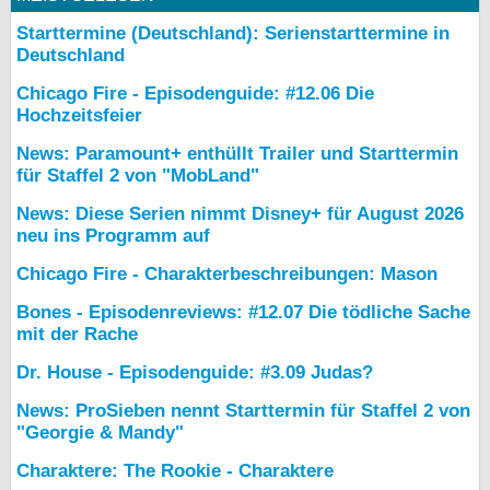
bei X
Starttermine (Deutschland): Serienstarttermine in
Deutschland
bei Facebook
Chicago Fire - Episodenguide: #12.06 Die
Hochzeitsfeier
Kontakt
News: Paramount+ enthüllt Trailer und Starttermin
für Staffel 2 von "MobLand"
Nutzungsbedingungen
News: Diese Serien nimmt Disney+ für August 2026
neu ins Programm auf
Datenschutz
Chicago Fire - Charakterbeschreibungen: Mason
Cookie-Einstellungen
Bones - Episodenreviews: #12.07 Die tödliche Sache
mit der Rache
Impressum
Dr. House - Episodenguide: #3.09 Judas?
Desktop-Ansicht
myFanbase
News: ProSieben nennt Starttermin für Staffel 2 von
"Georgie & Mandy"
Charaktere: The Rookie - Charaktere