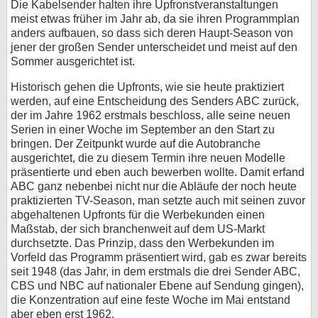
Die Kabelsender halten ihre Upfronstveranstaltungen
meist etwas früher im Jahr ab, da sie ihren Programmplan
anders aufbauen, so dass sich deren Haupt-Season von
jener der großen Sender unterscheidet und meist auf den
Sommer ausgerichtet ist.
Historisch gehen die Upfronts, wie sie heute praktiziert
werden, auf eine Entscheidung des Senders ABC zurück,
der im Jahre 1962 erstmals beschloss, alle seine neuen
Serien in einer Woche im September an den Start zu
bringen. Der Zeitpunkt wurde auf die Autobranche
ausgerichtet, die zu diesem Termin ihre neuen Modelle
präsentierte und eben auch bewerben wollte. Damit erfand
ABC ganz nebenbei nicht nur die Abläufe der noch heute
praktizierten TV-Season, man setzte auch mit seinen zuvor
abgehaltenen Upfronts für die Werbekunden einen
Maßstab, der sich branchenweit auf dem US-Markt
durchsetzte. Das Prinzip, dass den Werbekunden im
Vorfeld das Programm präsentiert wird, gab es zwar bereits
seit 1948 (das Jahr, in dem erstmals die drei Sender ABC,
CBS und NBC auf nationaler Ebene auf Sendung gingen),
die Konzentration auf eine feste Woche im Mai entstand
aber eben erst 1962.