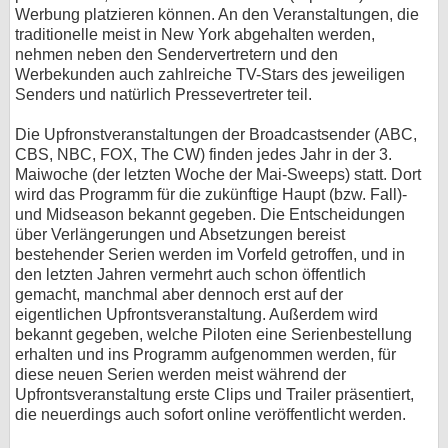
Werbung platzieren können. An den Veranstaltungen, die
bei X
traditionelle meist in New York abgehalten werden,
nehmen neben den Sendervertretern und den
bei Facebook
Werbekunden auch zahlreiche TV-Stars des jeweiligen
Senders und natürlich Pressevertreter teil.
Die Upfronstveranstaltungen der Broadcastsender (ABC,
Kontakt
CBS, NBC, FOX, The CW) finden jedes Jahr in der 3.
Maiwoche (der letzten Woche der Mai-Sweeps) statt. Dort
Nutzungsbedingungen
wird das Programm für die zukünftige Haupt (bzw. Fall)-
und Midseason bekannt gegeben. Die Entscheidungen
Datenschutz
über Verlängerungen und Absetzungen bereist
bestehender Serien werden im Vorfeld getroffen, und in
Cookie-Einstellungen
den letzten Jahren vermehrt auch schon öffentlich
gemacht, manchmal aber dennoch erst auf der
Impressum
eigentlichen Upfrontsveranstaltung. Außerdem wird
bekannt gegeben, welche Piloten eine Serienbestellung
Desktop-Ansicht
erhalten und ins Programm aufgenommen werden, für
myFanbase
diese neuen Serien werden meist während der
Upfrontsveranstaltung erste Clips und Trailer präsentiert,
die neuerdings auch sofort online veröffentlicht werden.