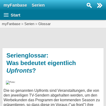
myFanbase
Serien
Serie suchen...
Start
Home
SERIEN
myFanbase
»
Serien
»
Glossar
Serien
Kolumnen
Interviews
Serienglossar:
Was bedeutet eigentlich
Veranstaltungen
Upfronts
?
KULTUR
Specials
SERVICE
Die so genannten Upfronts sind Veranstaltungen, die von
Gewinnspiele
den jeweiligen TV-Sendern abgehalten werden, um den
Werbekunden das Programm der kommenden Season zu
Forum
präsentieren, so dass diese im Voraus ("up front") ihre