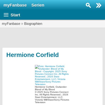
myFanbase
Serien
Serie suchen...
Start
Home
SERIEN
myFanbase
»
Biographien
Serien
Kolumnen
Interviews
Hermione Corfield
Veranstaltungen
KULTUR
Specials
SERVICE
Hermione Corfield, Outlander:
Blood of My Blood
Gewinnspiele
© 2025 Sony Pictures Connect
Inc. All Rights Reserved.; 2024
Starz Entertainment, LLC;
Victoria Will/Starz/Sony Pictures
Forum
Television