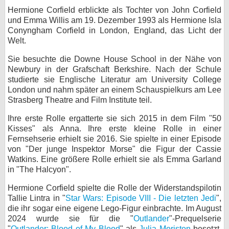
Hermione Corfield erblickte als Tochter von John Corfield
bei X
und Emma Willis am 19. Dezember 1993 als Hermione Isla
Conyngham Corfield in London, England, das Licht der
bei Facebook
Welt.
Sie besuchte die Downe House School in der Nähe von
Newbury in der Grafschaft Berkshire. Nach der Schule
Kontakt
studierte sie Englische Literatur am University College
London und nahm später an einem Schauspielkurs am Lee
Nutzungsbedingungen
Strasberg Theatre and Film Institute teil.
Datenschutz
Ihre erste Rolle ergatterte sie sich 2015 in dem Film "50
Kisses" als Anna. Ihre erste kleine Rolle in einer
Cookie-Einstellungen
Fernsehserie erhielt sie 2016. Sie spielte in einer Episode
von "Der junge Inspektor Morse" die Figur der Cassie
Impressum
Watkins. Eine größere Rolle erhielt sie als Emma Garland
in "The Halcyon".
Desktop-Ansicht
myFanbase
Hermione Corfield spielte die Rolle der Widerstandspilotin
Tallie Lintra in "
Star Wars: Episode VIII - Die letzten Jedi
",
die ihr sogar eine eigene Lego-Figur einbrachte. Im August
2024 wurde sie für die "
Outlander
"-Prequelserie
"
Outlander: Blood of My Blood
" als
Julia Moriston
besetzt.