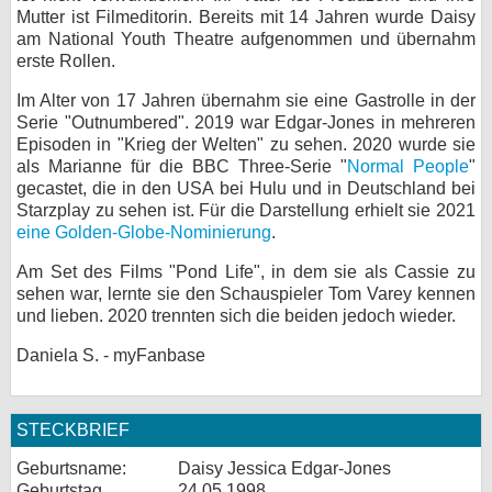
Mutter ist Filmeditorin. Bereits mit 14 Jahren wurde Daisy
bei X
am National Youth Theatre aufgenommen und übernahm
erste Rollen.
bei Facebook
Im Alter von 17 Jahren übernahm sie eine Gastrolle in der
Serie "Outnumbered". 2019 war Edgar-Jones in mehreren
Episoden in "Krieg der Welten" zu sehen. 2020 wurde sie
Kontakt
als Marianne für die BBC Three-Serie "
Normal People
"
gecastet, die in den USA bei Hulu und in Deutschland bei
Nutzungsbedingungen
Starzplay zu sehen ist. Für die Darstellung erhielt sie 2021
eine Golden-Globe-Nominierung
.
Datenschutz
Am Set des Films "Pond Life", in dem sie als Cassie zu
Cookie-Einstellungen
sehen war, lernte sie den Schauspieler Tom Varey kennen
und lieben. 2020 trennten sich die beiden jedoch wieder.
Impressum
Daniela S. - myFanbase
Desktop-Ansicht
myFanbase
STECKBRIEF
Geburtsname:
Daisy Jessica Edgar-Jones
Geburtstag
24.05.1998