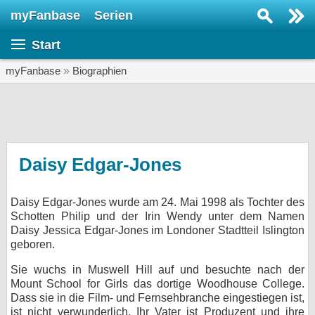
myFanbase
Serien
Serie suchen...
Start
Home
SERIEN
myFanbase
»
Biographien
Serien
Kolumnen
Interviews
Daisy Edgar-Jones
Veranstaltungen
Daisy Edgar-Jones wurde am 24. Mai 1998 als Tochter des
KULTUR
Schotten Philip und der Irin Wendy unter dem Namen
Specials
Daisy Jessica Edgar-Jones im Londoner Stadtteil Islington
geboren.
SERVICE
Sie wuchs in Muswell Hill auf und besuchte nach der
Gewinnspiele
Mount School for Girls das dortige Woodhouse College.
Dass sie in die Film- und Fernsehbranche eingestiegen ist,
Forum
ist nicht verwunderlich. Ihr Vater ist Produzent und ihre