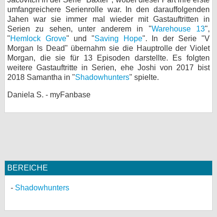
umfangreichere Serienrolle war. In den darauffolgenden
bei X
Jahen war sie immer mal wieder mit Gastauftritten in
Serien zu sehen, unter anderem in "
Warehouse 13
",
bei Facebook
"
Hemlock Grove
" und "
Saving Hope
". In der Serie "V
Morgan Is Dead" übernahm sie die Hauptrolle der Violet
Morgan, die sie für 13 Episoden darstellte. Es folgten
Kontakt
weitere Gastauftritte in Serien, ehe Joshi von 2017 bist
2018 Samantha in "
Shadowhunters
" spielte.
Nutzungsbedingungen
Daniela S. - myFanbase
Datenschutz
Cookie-Einstellungen
Impressum
Desktop-Ansicht
BEREICHE
myFanbase
Shadowhunters