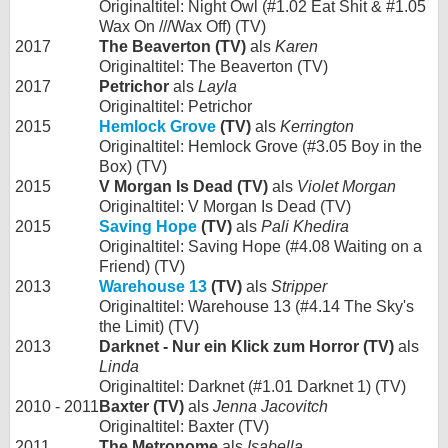
Originaltitel: Night Owl (#1.02 Eat Shit & #1.05
Wax On ///Wax Off) (TV)
2017
The Beaverton (TV)
als
Karen
Originaltitel: The Beaverton (TV)
2017
Petrichor
als
Layla
Originaltitel: Petrichor
2015
Hemlock Grove
(TV)
als
Kerrington
Originaltitel: Hemlock Grove (#3.05 Boy in the
Box) (TV)
2015
V Morgan Is Dead (TV)
als
Violet Morgan
Originaltitel: V Morgan Is Dead (TV)
2015
Saving Hope
(TV)
als
Pali Khedira
Originaltitel: Saving Hope (#4.08 Waiting on a
Friend) (TV)
2013
Warehouse 13
(TV)
als
Stripper
Originaltitel: Warehouse 13 (#4.14 The Sky's
the Limit) (TV)
2013
Darknet - Nur ein Klick zum Horror (TV)
als
Linda
Originaltitel: Darknet (#1.01 Darknet 1) (TV)
2010 - 2011
Baxter (TV)
als
Jenna Jacovitch
Originaltitel: Baxter (TV)
2011
The Metronome
als
Isabella