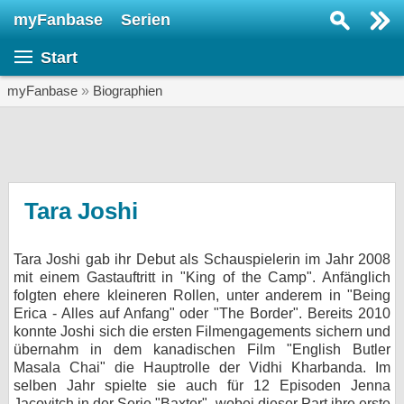
myFanbase
Serien
Serie suchen...
Start
Home
SERIEN
myFanbase
»
Biographien
Serien
Kolumnen
Interviews
Tara Joshi
Veranstaltungen
Tara Joshi gab ihr Debut als Schauspielerin im Jahr 2008
KULTUR
mit einem Gastauftritt in "King of the Camp". Anfänglich
Specials
folgten ehere kleineren Rollen, unter anderem in "Being
Erica - Alles auf Anfang" oder "The Border". Bereits 2010
SERVICE
konnte Joshi sich die ersten Filmengagements sichern und
übernahm in dem kanadischen Film "English Butler
Gewinnspiele
Masala Chai" die Hauptrolle der Vidhi Kharbanda. Im
selben Jahr spielte sie auch für 12 Episoden Jenna
Forum
Jacovitch in der Serie "Baxter", wobei dieser Part ihre erste