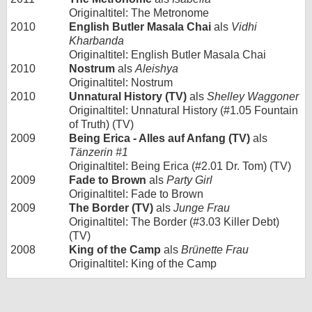
Originaltitel: The Metronome
2010
English Butler Masala Chai
als
Vidhi
Kharbanda
Originaltitel: English Butler Masala Chai
2010
Nostrum
als
Aleishya
Originaltitel: Nostrum
2010
Unnatural History (TV)
als
Shelley Waggoner
Originaltitel: Unnatural History (#1.05 Fountain
of Truth) (TV)
2009
Being Erica - Alles auf Anfang (TV)
als
Tänzerin #1
Originaltitel: Being Erica (#2.01 Dr. Tom) (TV)
2009
Fade to Brown
als
Party Girl
Originaltitel: Fade to Brown
2009
The Border (TV)
als
Junge Frau
Originaltitel: The Border (#3.03 Killer Debt)
(TV)
2008
King of the Camp
als
Brünette Frau
Originaltitel: King of the Camp