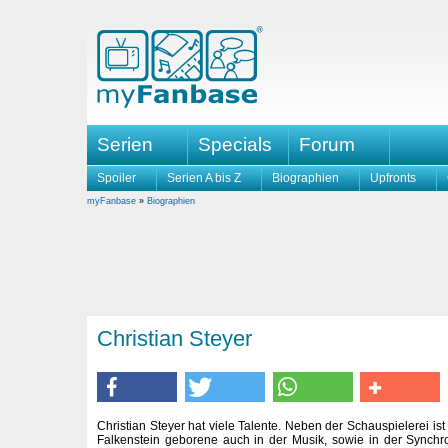
Serien
Specials
Forum
Spoiler
Serien A bis Z
Biographien
Upfronts
myFanbase
»
Biographien
Christian Steyer
Christian Steyer hat viele Talente. Neben der Schauspielerei i
Falkenstein geborene auch in der Musik, sowie in der Synchr