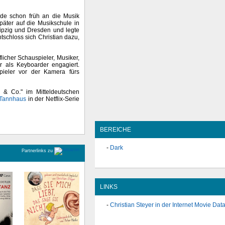
rde schon früh an die Musik
päter auf die Musikschule in
eipzig und Dresden und legte
schloss sich Christian dazu,
licher Schauspieler, Musiker,
r als Keyboarder engagiert.
pieler vor der Kamera fürs
r & Co." im Mitteldeutschen
 Tannhaus
in der Netflix-Serie
BEREICHE
Dark
Partnerlinks zu
LINKS
Christian Steyer in der Internet Movie Da