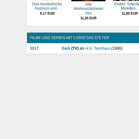
Das musikalische
Distler: Totent
Alte
Nashorn und...
Motetten...
Weihnachtslieder
neu
8,17 EUR
11,89 EUR
11,26 EUR
FILME UND SERIEN MIT CHRISTIAN STEYER
2017
Dark
(TV)
als
H.G. Tannhaus
(1986)