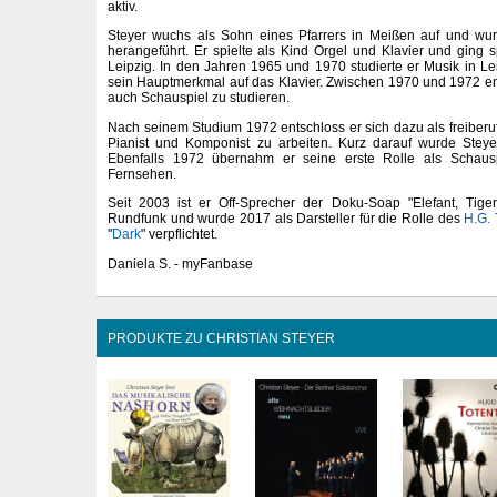
aktiv.
Steyer wuchs als Sohn eines Pfarrers in Meißen auf und wu
herangeführt. Er spielte als Kind Orgel und Klavier und ging s
Leipzig. In den Jahren 1965 und 1970 studierte er Musik in L
sein Hauptmerkmal auf das Klavier. Zwischen 1970 und 1972 ent
auch Schauspiel zu studieren.
Nach seinem Studium 1972 entschloss er sich dazu als freiberuf
Pianist und Komponist zu arbeiten. Kurz darauf wurde Steye
Ebenfalls 1972 übernahm er seine erste Rolle als Schaus
Fernsehen.
Seit 2003 ist er Off-Sprecher der Doku-Soap "Elefant, Tige
Rundfunk und wurde 2017 als Darsteller für die Rolle des
H.G.
"
Dark
" verpflichtet.
Daniela S. - myFanbase
PRODUKTE ZU CHRISTIAN STEYER