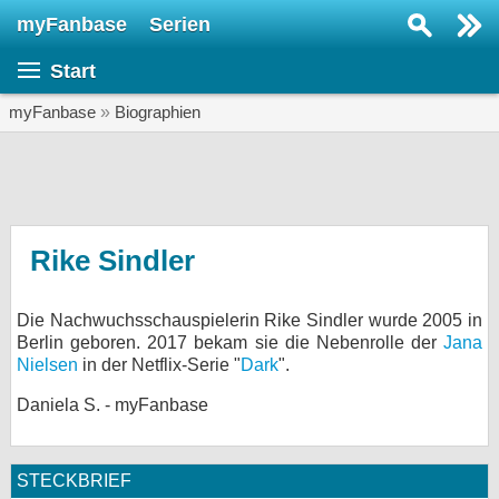
myFanbase
Serien
Serie suchen...
Start
Home
SERIEN
myFanbase
»
Biographien
Serien
Kolumnen
Interviews
Rike Sindler
Veranstaltungen
Die Nachwuchsschauspielerin Rike Sindler wurde 2005 in
KULTUR
Berlin geboren. 2017 bekam sie die Nebenrolle der
Jana
Specials
Nielsen
in der Netflix-Serie "
Dark
".
SERVICE
Daniela S. - myFanbase
Gewinnspiele
STECKBRIEF
Forum