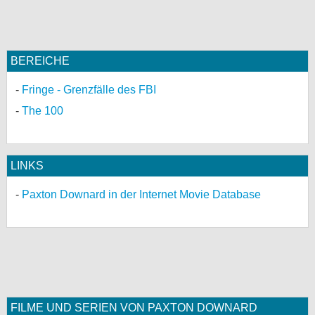
bei X
bei Facebook
BEREICHE
Fringe - Grenzfälle des FBI
Kontakt
The 100
Nutzungsbedingungen
Datenschutz
LINKS
Cookie-Einstellungen
Paxton Downard in der Internet Movie Database
Impressum
Desktop-Ansicht
myFanbase
FILME UND SERIEN VON PAXTON DOWNARD