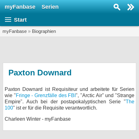
myFanbase
Serien
Serie suchen...
Start
Home
SERIEN
myFanbase
»
Biographien
Serien
Kolumnen
Interviews
Paxton Downard
Veranstaltungen
Paxton Downard ist Requisiteur und arbeitete für Serien
KULTUR
wie "
Fringe - Grenzfälle des FBI
", "Arctic Air" und "Strange
Specials
Empire". Auch bei der postapokalyptischen Serie "
The
100
" ist er für die Requisite verantwortlich.
SERVICE
Charleen Winter - myFanbase
Gewinnspiele
Forum