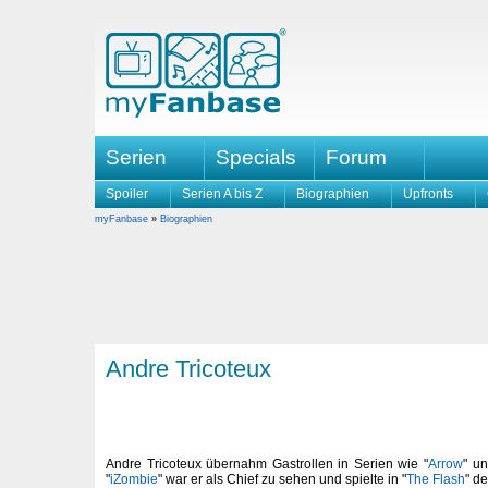
Serien
Specials
Forum
Spoiler
Serien A bis Z
Biographien
Upfronts
myFanbase
»
Biographien
Andre Tricoteux
Andre Tricoteux übernahm Gastrollen in Serien wie "
Arrow
" un
"
iZombie
" war er als Chief zu sehen und spielte in "
The Flash
" d