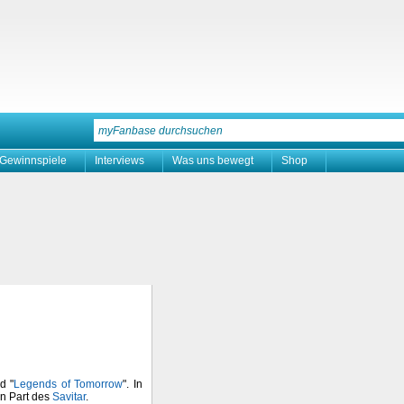
Gewinnspiele
Interviews
Was uns bewegt
Shop
d "
Legends of Tomorrow
". In
en Part des
Savitar
.