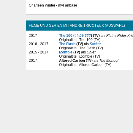
Charleen Winter - myFanbase
FILME UND SERIEN MIT ANDRE TRICOTEUX (AUSWAHL)
2017
The 100
(
#4.09 ???
) (TV)
als
Plains Rider-Kri
Originaltitel: The 100 (TV)
2016 - 2017
The Flash
(TV)
als
Savitar
Originaltitel: The Flash (TV)
2015 - 2017
iZombie
(TV)
als
Chief
Originaltitel: iZombie (TV)
2017
Altered Carbon (TV)
als
The Mongol
Originaltitel: Altered Carbon (TV)