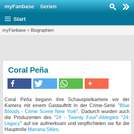
myFanbase
Serien
Serie suchen...
Start
Home
SERIEN
myFanbase
»
Biographien
Serien
Kolumnen
Interviews
Coral Peña
Veranstaltungen
KULTUR
Specials
Coral Peña begann ihre Schauspielkarriere vor der
Kamera mit einem Gastauftritt in der Crime-Serie "
Blue
SERVICE
Bloods - Crime Scene New York
". Dadurch wurden auch
Gewinnspiele
die Produzenten des "
24 - Twenty Four
"-
Ablegers
"
24:
Legacy
" auf sie aufmerksam und verpflichteten sie für die
Hauptrolle
Mariana Stiles
.
Forum