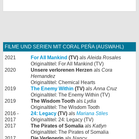
FILME UND SERIEN MIT CORAL PEÑA (AUSWAHL)
2021
For All Mankind
(TV)
als
Aleida Rosales
Originaltitel: For All Mankind (TV)
2020
Unsere verlorenen Herzen
als
Cora
Hernandez
Originaltitel: Chemical Hearts
2019
The Enemy Within
(TV)
als
Anna Cruz
Originaltitel: The Enemy Within (TV)
2019
The Wisdom Tooth
als
Lydia
Originaltitel: The Wisdom Tooth
2016 -
24: Legacy
(TV)
als
Mariana Stiles
2017
Originaltitel: 24: Legacy (TV)
2017
The Pirates of Somalia
als
Katlyn
Originaltitel: The Pirates of Somalia
2017
Die Verlegerin
als
Nancy