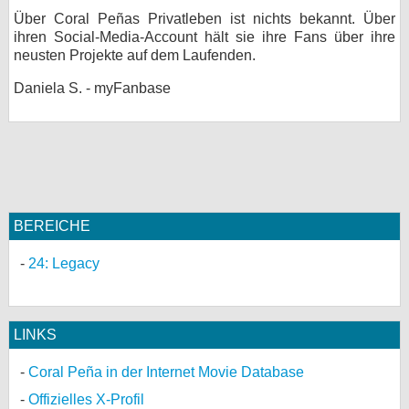
Über Coral Peñas Privatleben ist nichts bekannt. Über
bei X
ihren Social-Media-Account hält sie ihre Fans über ihre
neusten Projekte auf dem Laufenden.
bei Facebook
Daniela S. - myFanbase
Kontakt
Nutzungsbedingungen
Datenschutz
BEREICHE
Cookie-Einstellungen
24: Legacy
Impressum
Desktop-Ansicht
LINKS
myFanbase
Coral Peña in der Internet Movie Database
Offizielles X-Profil