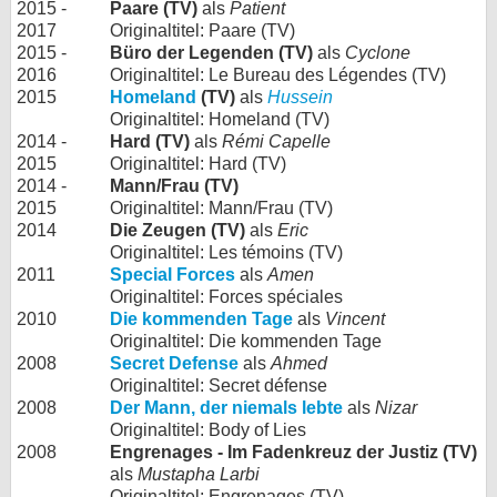
2015 -
Paare (TV)
als
Patient
2017
Originaltitel: Paare (TV)
2015 -
Büro der Legenden (TV)
als
Cyclone
2016
Originaltitel: Le Bureau des Légendes (TV)
2015
Homeland
(TV)
als
Hussein
Originaltitel: Homeland (TV)
2014 -
Hard (TV)
als
Rémi Capelle
2015
Originaltitel: Hard (TV)
2014 -
Mann/Frau (TV)
2015
Originaltitel: Mann/Frau (TV)
2014
Die Zeugen (TV)
als
Eric
Originaltitel: Les témoins (TV)
2011
Special Forces
als
Amen
Originaltitel: Forces spéciales
2010
Die kommenden Tage
als
Vincent
Originaltitel: Die kommenden Tage
2008
Secret Defense
als
Ahmed
Originaltitel: Secret défense
2008
Der Mann, der niemals lebte
als
Nizar
Originaltitel: Body of Lies
2008
Engrenages - Im Fadenkreuz der Justiz (TV)
als
Mustapha Larbi
Originaltitel: Engrenages (TV)