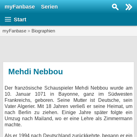
myFanbase
Serien
Serie suchen...
Start
Home
SERIEN
myFanbase
»
Biographien
Serien
Kolumnen
Interviews
Mehdi Nebbou
Veranstaltungen
Der französische Schauspieler Mehdi Nebbou wurde am
KULTUR
10. Januar 1071 in Bayonne, ganz im Südwesten
Specials
Frankreichs, geboren. Seine Mutter ist Deutsche, sein
Vater Algerier. Mit 18 Jahren verließ er seine Heimat, um
SERVICE
nach Berlin zu ziehen. Einige Jahre später folgte ein
Umzug nach Mailand, wo er eine Lehre als Zimmermann
Gewinnspiele
machte.
Forum
Als er 1994 nach Deutschland zurückkehrte, begann er ein