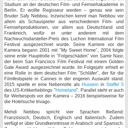
Studium an der deutschen Film- und Fernsehakademie in
bei X
Berlin. Er wollte Regisseur werden – genau wie sein
Bruder Safy Nebbou. Inzwischen kennt man Nebbou vor
bei Facebook
allem als Schauspieler aus verschiedenen Film- und
Fernsehproduktionen, vor allem aus Deutschland und
Frankreich, wofür er unter anderem mit dem
Nachwuchsdarsteller-Preis des Luchon International Film
Kontakt
Festival ausgezeichnet wurde. Seine Karriere vor der
Kamera begann 2001 mit "My Sweet Home", 2004 folgte
Nutzungsbedingungen
seine erste Hauptrolle in "Folgeschäden" von Samir Nasr,
der beim San Francisco Film Festival mit einem Golden
Datenschutz
Gate Award ausgezeichnet wurde. Im Folgejahr erhielt er
eine Rolle in dem deutschen Film "Schläfer", der für die
Cookie-Einstellungen
Filmfestspiele in Cannes in der engeren Auswahl stand.
2015 spielte er eine Nebenrolle als
Hussein
in
Staffel 5
Impressum
des US-Kritikerlieblings "
Homeland
". Parallel steht er auch
für Werbespots vor der Kamera – 2016 beispielsweise für
Desktop-Ansicht
die Hotelsuche trivago.
myFanbase
Mehdi Nebbou spricht vier Sprachen fließend:
Französisch, Deutsch, Englisch und Italienisch. Zudem
verfügt er über Grundkenntnisse in Arabisch und Spanisch.