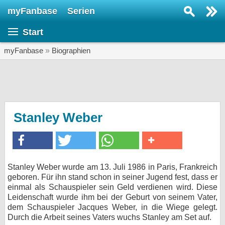
myFanbase
Serien
Serie suchen...
Start
Home
SERIEN
myFanbase
»
Biographien
Serien
Kolumnen
Interviews
Stanley Weber
Veranstaltungen
KULTUR
Specials
Stanley Weber wurde am 13. Juli 1986 in Paris, Frankreich
geboren. Für ihn stand schon in seiner Jugend fest, dass er
SERVICE
einmal als Schauspieler sein Geld verdienen wird. Diese
Gewinnspiele
Leidenschaft wurde ihm bei der Geburt von seinem Vater,
dem Schauspieler Jacques Weber, in die Wiege gelegt.
Durch die Arbeit seines Vaters wuchs Stanley am Set auf.
Forum