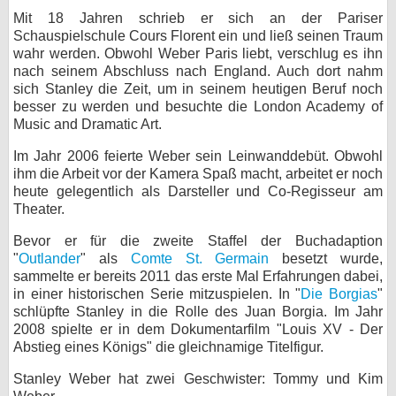
Mit 18 Jahren schrieb er sich an der Pariser
bei X
Schauspielschule Cours Florent ein und ließ seinen Traum
wahr werden. Obwohl Weber Paris liebt, verschlug es ihn
bei Facebook
nach seinem Abschluss nach England. Auch dort nahm
sich Stanley die Zeit, um in seinem heutigen Beruf noch
besser zu werden und besuchte die London Academy of
Kontakt
Music and Dramatic Art.
Im Jahr 2006 feierte Weber sein Leinwanddebüt. Obwohl
Nutzungsbedingungen
ihm die Arbeit vor der Kamera Spaß macht, arbeitet er noch
heute gelegentlich als Darsteller und Co-Regisseur am
Datenschutz
Theater.
Cookie-Einstellungen
Bevor er für die zweite Staffel der Buchadaption
"
Outlander
" als
Comte St. Germain
besetzt wurde,
Impressum
sammelte er bereits 2011 das erste Mal Erfahrungen dabei,
in einer historischen Serie mitzuspielen. In "
Die Borgias
"
Desktop-Ansicht
schlüpfte Stanley in die Rolle des Juan Borgia. Im Jahr
myFanbase
2008 spielte er in dem Dokumentarfilm "Louis XV - Der
Abstieg eines Königs" die gleichnamige Titelfigur.
Stanley Weber hat zwei Geschwister: Tommy und Kim