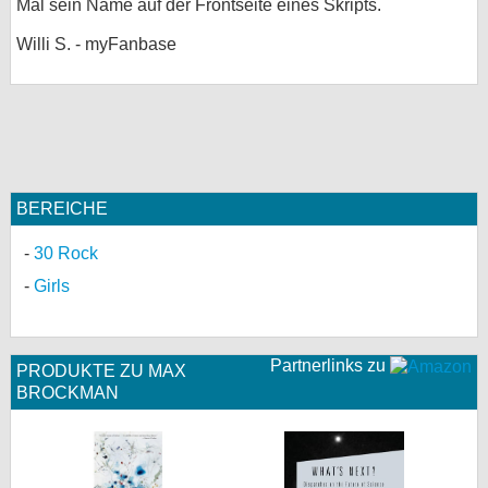
Mal sein Name auf der Frontseite eines Skripts.
bei X
Willi S. - myFanbase
bei Facebook
Kontakt
Nutzungsbedingungen
BEREICHE
Datenschutz
30 Rock
Girls
Cookie-Einstellungen
Impressum
Partnerlinks zu
PRODUKTE ZU MAX
Desktop-Ansicht
BROCKMAN
myFanbase