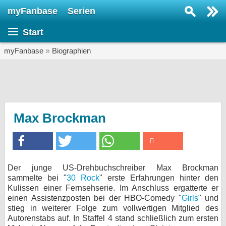
myFanbase
Serien
Serie suchen...
Start
Home
SERIEN
myFanbase
»
Biographien
Serien
Kolumnen
Interviews
Max Brockman
Veranstaltungen
KULTUR
Specials
Der junge US-Drehbuchschreiber Max Brockman
sammelte bei "
30 Rock
" erste Erfahrungen hinter den
SERVICE
Kulissen einer Fernsehserie. Im Anschluss ergatterte er
Gewinnspiele
einen Assistenzposten bei der HBO-Comedy "
Girls
" und
stieg in weiterer Folge zum vollwertigen Mitglied des
Autorenstabs auf. In Staffel 4 stand schließlich zum ersten
Forum