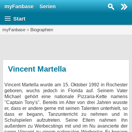
myFanbase
Serien
Serie suchen...
Start
Home
SERIEN
myFanbase
»
Biographien
Serien
Kolumnen
Interviews
Vincent Martella
Veranstaltungen
Vincent Martella wurde am 15. Oktober 1992 in Rochester
KULTUR
geboren, wuchs jedoch in Florida auf. Seinem Vater
Specials
Michael gehört eine nationale Pizzaria-Kette namens
"Captain Tony's". Bereits im Alter von drei Jahren wusste
SERVICE
er, dass er andere gerne mit seinen Talenten unterhielt, so
dass er begann, Tanzunterricht zu nehmen und in
Gewinnspiele
Schulspielen aufzutreten. Seine Eltern nahmen ihn
außerdem zu Werbecstings mit und im Nu avancierte der
Forum
junge Vincent zu einem nationalen Werbestar. Er begann