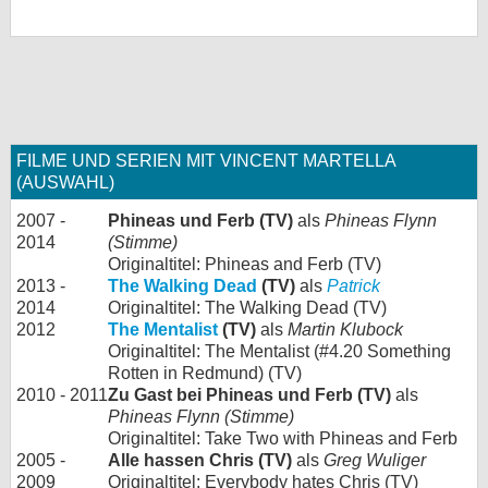
FILME UND SERIEN MIT VINCENT MARTELLA
(AUSWAHL)
2007 -
Phineas und Ferb (TV)
als
Phineas Flynn
2014
(Stimme)
Originaltitel: Phineas and Ferb (TV)
2013 -
The Walking Dead
(TV)
als
Patrick
2014
Originaltitel: The Walking Dead (TV)
2012
The Mentalist
(TV)
als
Martin Klubock
Originaltitel: The Mentalist (#4.20 Something
Rotten in Redmund) (TV)
2010 - 2011
Zu Gast bei Phineas und Ferb (TV)
als
Phineas Flynn (Stimme)
Originaltitel: Take Two with Phineas and Ferb
2005 -
Alle hassen Chris (TV)
als
Greg Wuliger
2009
Originaltitel: Everybody hates Chris (TV)