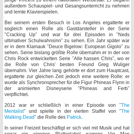
außerdem Schauspiel- und Gesangsunterricht zu nehmen
bei X
und lernte Klavierspielen.
bei Facebook
Bei seinem ersten Besuch in Los Angeles ergatterte er
sogleich einen Rolle als Gastdarsteller in der Serie
"Cracking Up" und war für drei Episoden in "Neds
ultimativer Schulwahnsinn" zu sehen. Ein Jahr später war
Kontakt
er in dem Klamauk "Deuce Bigelow: European Gigolo" zu
sehen. Seine bislang größte Rolle übernahm er in der von
Nutzungsbedingungen
Chris Rock entwickelten Serie "Alle hassen Chris", wo er
die Rolle von Chris' besten Freund Greg Wuliger
Datenschutz
übernahm. Vier Jahre lang gehörte er dort zum Hauptcast,
ergatterte zur gleichen Zeit jedoch eine weitere Rolle: er
Cookie-Einstellungen
wurde als Synchronsprecher für die Figur Phineas Flynn in
der animierten Disneyserie "Phineas and Ferb"
Impressum
verpflichtet.
Desktop-Ansicht
2012 war er schließlich in einer Episode von "
The
myFanbase
Mentalist
" und spielte in der vierten Staffel von "
The
Walking Dead
" die Rolle des
Patrick
.
In seiner Freizeit beschäftigt er sich viel mit Musik und hat
sogar ein eigenes Plattenlabel namens Vin Man