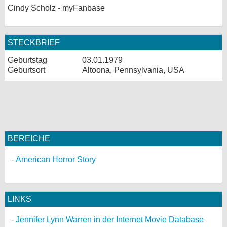
Cindy Scholz - myFanbase
bei X
bei Facebook
STECKBRIEF
Geburtstag
03.01.1979
Kontakt
Geburtsort
Altoona, Pennsylvania, USA
Nutzungsbedingungen
Datenschutz
Cookie-Einstellungen
BEREICHE
Impressum
American Horror Story
Desktop-Ansicht
myFanbase
LINKS
Jennifer Lynn Warren in der Internet Movie Database