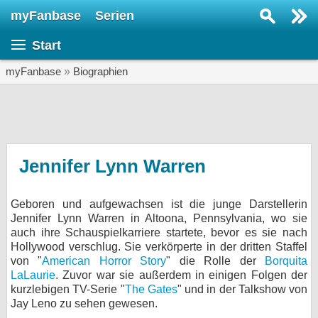
myFanbase
Serien
Serie suchen...
Start
Home
SERIEN
myFanbase
»
Biographien
Serien
Kolumnen
Interviews
Jennifer Lynn Warren
Veranstaltungen
Geboren und aufgewachsen ist die junge Darstellerin
KULTUR
Jennifer Lynn Warren in Altoona, Pennsylvania, wo sie
Specials
auch ihre Schauspielkarriere startete, bevor es sie nach
Hollywood verschlug. Sie verkörperte in der dritten Staffel
SERVICE
von "
American Horror Story
" die Rolle der
Borquita
LaLaurie
. Zuvor war sie außerdem in einigen Folgen der
Gewinnspiele
kurzlebigen TV-Serie "
The Gates
" und in der Talkshow von
Jay Leno zu sehen gewesen.
Forum