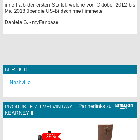
innerhalb der ersten Staffel, welche von Oktober 2012 bis
bei X
Mai 2013 über die US-Bildschirme flimmerte.
bei Facebook
Daniela S. - myFanbase
Kontakt
Nutzungsbedingungen
Datenschutz
BEREICHE
Nashville
Cookie-Einstellungen
Impressum
Partnerlinks zu
PRODUKTE ZU MELVIN RAY
Desktop-Ansicht
KEARNEY II
myFanbase
-29%