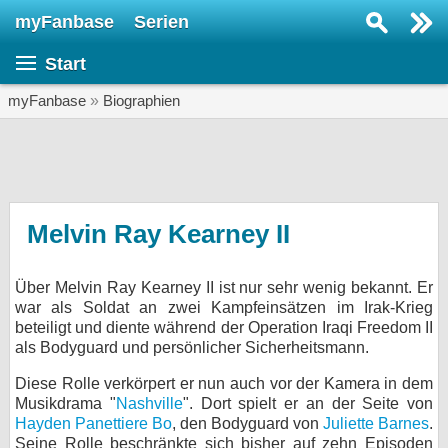
myFanbase
Serien
Serie suchen...
Start
Home
SERIEN
myFanbase
»
Biographien
Serien
Kolumnen
Interviews
Melvin Ray Kearney II
Veranstaltungen
Über Melvin Ray Kearney II ist nur sehr wenig bekannt. Er
KULTUR
war als Soldat an zwei Kampfeinsätzen im Irak-Krieg
Specials
beteiligt und diente während der Operation Iraqi Freedom II
als Bodyguard und persönlicher Sicherheitsmann.
SERVICE
Diese Rolle verkörpert er nun auch vor der Kamera in dem
Gewinnspiele
Musikdrama "
Nashville
". Dort spielt er an der Seite von
Hayden Panettiere
Bo
, den Bodyguard von
Juliette Barnes
.
Forum
Seine Rolle beschränkte sich bisher auf zehn Episoden