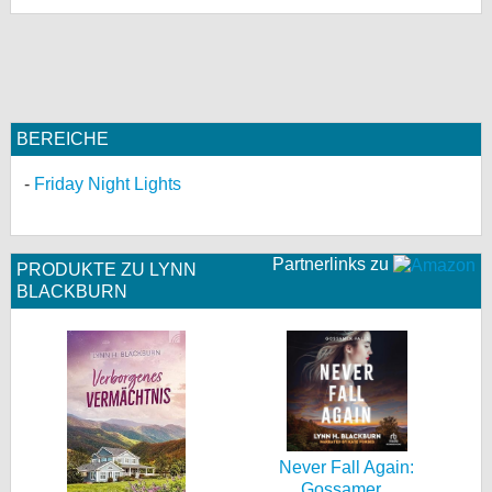
bei X
bei Facebook
BEREICHE
Kontakt
Friday Night Lights
Nutzungsbedingungen
Datenschutz
Partnerlinks zu
PRODUKTE ZU LYNN
Cookie-Einstellungen
BLACKBURN
Impressum
Desktop-Ansicht
myFanbase
Never Fall Again:
Gossamer...