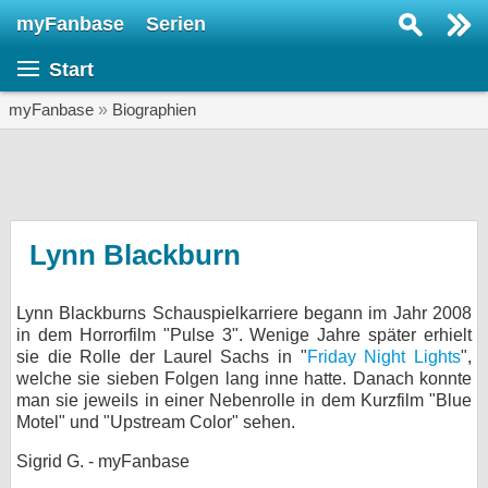
myFanbase
Serien
Serie suchen...
Start
Home
SERIEN
myFanbase
»
Biographien
Serien
Kolumnen
Interviews
Lynn Blackburn
Veranstaltungen
Lynn Blackburns Schauspielkarriere begann im Jahr 2008
KULTUR
in dem Horrorfilm "Pulse 3". Wenige Jahre später erhielt
Specials
sie die Rolle der Laurel Sachs in "
Friday Night Lights
",
welche sie sieben Folgen lang inne hatte. Danach konnte
SERVICE
man sie jeweils in einer Nebenrolle in dem Kurzfilm "Blue
Motel" und "Upstream Color" sehen.
Gewinnspiele
Sigrid G. - myFanbase
Forum