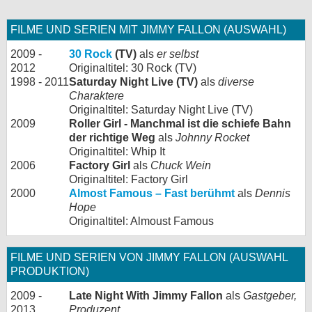
FILME UND SERIEN MIT JIMMY FALLON (AUSWAHL)
2009 -
30 Rock
(TV)
als
er selbst
2012
Originaltitel: 30 Rock (TV)
1998 - 2011
Saturday Night Live (TV)
als
diverse
Charaktere
Originaltitel: Saturday Night Live (TV)
2009
Roller Girl - Manchmal ist die schiefe Bahn
der richtige Weg
als
Johnny Rocket
Originaltitel: Whip It
2006
Factory Girl
als
Chuck Wein
Originaltitel: Factory Girl
2000
Almost Famous – Fast berühmt
als
Dennis
Hope
Originaltitel: Almoust Famous
FILME UND SERIEN VON JIMMY FALLON (AUSWAHL
PRODUKTION)
2009 -
Late Night With Jimmy Fallon
als
Gastgeber,
2013
Produzent