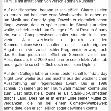
Familie mit Imitationen von verschiedenen Künstlern.
bei X
Auf der Highschool begann er schließlich, Gitarre spielen
zu lernen und besuchte erste Wettbewerbe, in denen es
bei Facebook
um Musik und Comedy ging. Obwohl er eigentlich schon
längst wusste, dass er später gerne im Showbiz arbeiten
wollte, schrieb er sich am College of Saint Rose in Albany
Kontakt
ein, wo er Computerwissenschaften studierte. In seinem
vierten Jahr wechselte er jedoch zu den
Nutzungsbedingungen
Kommunikationswissenschaften, da er nach eigenen
Angaben ein viel zu schlechter Programmierer war, brach
das Studium jedoch schließlich ein Semester vor seinem
Datenschutz
Abschluss ab. Erst 2009 reichte er er seine letzte Arbeit ab
und ergatterte so schließlich doch noch sein Diplom.
Cookie-Einstellungen
Auf dem College lebte er seine Leidenschaft für "Saturday
Impressum
Night Live" weiter aus und machte aus der wöchentlichen
Ausstrahlung ein regelrechtes Event. Bis er 1998
Desktop-Ansicht
schließlich seinen großen Traum wahr machen konnte und
myFanbase
zum Cast hinzustieß, tourte er als Stand-Up-Comedien
durchs Land. Dies hat er in erster Linie seiner Mutter zu
verdanken, die ihn bei einem Comedy-Wettbewerb
anmeldete, den er schließlich sogar gewinnen konnte.