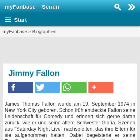
myFanbase
Serien
Serie suchen...
Start
Home
SERIEN
myFanbase
»
Biographien
Serien
Kolumnen
Interviews
Jimmy Fallon
Veranstaltungen
KULTUR
Specials
James Thomas Fallon wurde am 19. September 1974 in
New York City geboren. Schon früh entdeckte Fallon seine
SERVICE
Leidenschaft für Comedy und erinnert sich gerne daran
Gewinnspiele
zurück, wie er und seine ältere Schwester Gloria, Szenen
aus "Saturday Night Live" nachspielten, das ihre Eltern für
sie aufgenommen hatten. Dabei begeisterte er seine
Forum