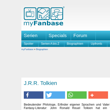
Serien
Specials
Forum
Spoiler
Serien A bis Z
Biographien
Upfronts
myFanbase
»
Biographien
J.R.R. Tolkien
Bedeutender Philologe, Erfinder eigener Sprachen und Vate
Fantasy-Literatur: John Ronald Reuel Tolkien hat ein 