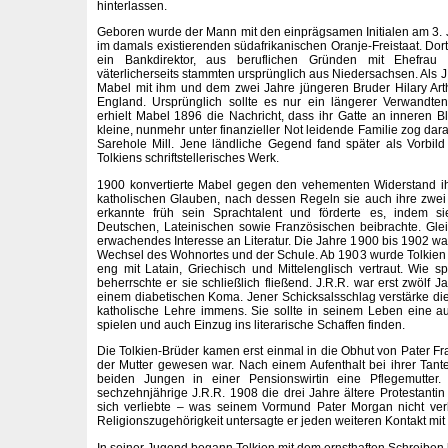
hinterlassen.
Geboren wurde der Mann mit den einprägsamen Initialen am 3. 
im damals existierenden südafrikanischen Oranje-Freistaat. Dort 
ein Bankdirektor, aus beruflichen Gründen mit Ehefrau
väterlicherseits stammten ursprünglich aus Niedersachsen. Als J.R
Mabel mit ihm und dem zwei Jahre jüngeren Bruder Hilary Ar
England. Ursprünglich sollte es nur ein längerer Verwandt
erhielt Mabel 1896 die Nachricht, dass ihr Gatte an inneren B
kleine, nunmehr unter finanzieller Not leidende Familie zog dara
Sarehole Mill. Jene ländliche Gegend fand später als Vorbil
Tolkiens schriftstellerisches Werk.
1900 konvertierte Mabel gegen den vehementen Widerstand ihr
katholischen Glauben, nach dessen Regeln sie auch ihre zwei
erkannte früh sein Sprachtalent und förderte es, indem 
Deutschen, Lateinischen sowie Französischen beibrachte. Gleich
erwachendes Interesse an Literatur. Die Jahre 1900 bis 1902 w
Wechsel des Wohnortes und der Schule. Ab 1903 wurde Tolkien
eng mit Latain, Griechisch und Mittelenglisch vertraut. Wie 
beherrschte er sie schließlich fließend. J.R.R. war erst zwölf J
einem diabetischen Koma. Jener Schicksalsschlag verstärke d
katholische Lehre immens. Sie sollte in seinem Leben eine au
spielen und auch Einzug ins literarische Schaffen finden.
Die Tolkien-Brüder kamen erst einmal in die Obhut von Pater Fr
der Mutter gewesen war. Nach einem Aufenthalt bei ihrer Tante 
beiden Jungen in einer Pensionswirtin eine Pflegemutter.
sechzehnjährige J.R.R. 1908 die drei Jahre ältere Protestantin 
sich verliebte – was seinem Vormund Pater Morgan nicht verb
Religionszugehörigkeit untersagte er jeden weiteren Kontakt mit Ed
In seiner Jugend begann Tolkien mit dem ernsthaften Schreiben 