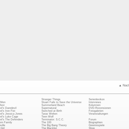
▲ Nac
Stranger Things
Serienlexikon
 Men
Stuart Fails to Save the Universe
Interviews
fest
Summerland Beach
Kolumnen
el's Daredevil
Supernatural
DVD-Rezensionen
el's Iron Fist
Switched at Birth
Fotogalerien
el's Jessica Jones
Taras Welten
Veranstaltungen
el's Luke Cage
Teen Wolf
el's The Defenders
Terminator: S.C.C.
Forum
rn Family
The 100
Biographien
ville
The Big Bang Theory
Gewinnspiele
Girl
The Blacklist
Shop