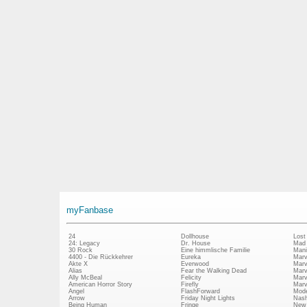
myFanbase
24
Dollhouse
Lost
24: Legacy
Dr. House
Mad
30 Rock
Eine himmlische Familie
Mani
4400 - Die Rückkehrer
Eureka
Marv
Akte X
Everwood
Marv
Alias
Fear the Walking Dead
Marv
Ally McBeal
Felicity
Marv
American Horror Story
Firefly
Marv
Angel
FlashForward
Mode
Arrow
Friday Night Lights
Nash
Being Human
Fringe
New 