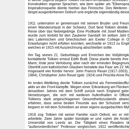
Konstruktion eigener Sprachen, wie dem später als "Elbenspr
Inspirationsquelle diente hierbei das Finnische. Des Weiteren 
längst ausgestorbenen Gotisch und ergänzte eigenständig dess
1911 unternahm er gemeinsam mit seinem Bruder und Fre
einen Wanderurlaub in der Schweiz. Dort fand Tolkien direkte I
Reise über das Nebelgebirge. Eine Postkarte mit Josef Madle
wurde zum Vorbild für den Zauberer Gandalf. Im selben Jahr 
des Lateinischen und Griechischen am Exeter College in O
Erwartungen nicht erfüllen konnten, wechselte er 1913 zu Engli
welches er 1915 mit Auszeichnung abschließen sollte.
Am Tag seines 21. Geburtstags und Erreichen der Volljährig
kontaktierte Tolkien erneut Edith Bratt. Diese plante bereits ih
Mann, löste jene Verlobung aber nach der erneuten Begegnung
Übertritt zum katholischen Glauben heiratete das Paar am 22. M
insgesamt vier Kinder hervor: John Francis Reuel (1917-2003),
1984), Christopher John Reuel (geb. 1924) und Priscilla Anne Re
Im ersten Weltkrieg diente Tolkien zunächst als Fernmeldeoff
aktiv an der Front kämpfte. Wegen einer Erkrankung am Flecke
desselben Jahres mit dem Schiff zurück nach England gebrac
Versetzungen, die sich mit weiteren Aufenthalten in Offiz
Tolkiens stark angeschlagenen Gesundheitszustands abwe
erfahren, dass seine besten Freunde aus der Schulzeit vers
begann er mit dem Schreiben an einer eigens ausgedachten Myt
1918 zog Tolkien mit seiner Familie nach Oxford, wo er mi
arbeitete. Zwei Jahre später kündigte er und nahm die Anst
Universität von Leeds an. Die Tätigkeit eines Readers l
"außerordentlichen" Professor vergleichen. 1922 veröffentlich