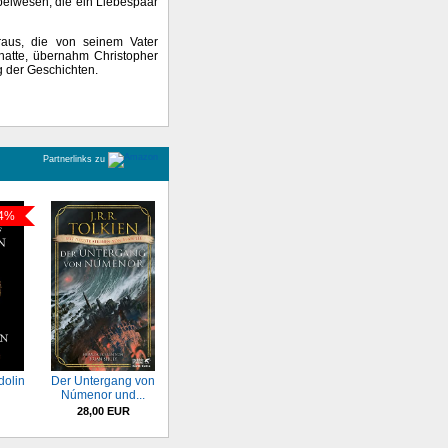
belwesen, die ein Liebespaar
raus, die von seinem Vater
 hatte, übernahm Christopher
g der Geschichten.
Partnerlinks zu
4%
dolin
Der Untergang von
Númenor und...
28,00 EUR