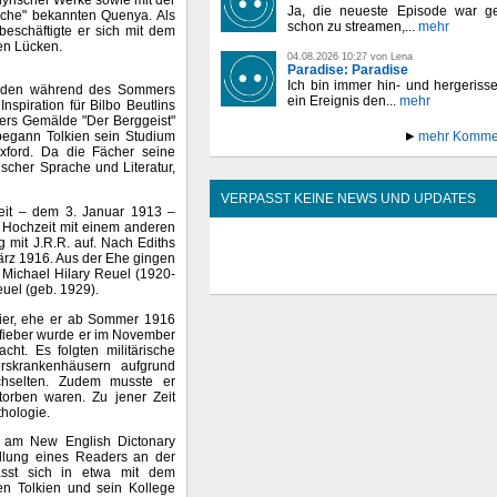
Ja, die neueste Episode war ge
ache" bekannten Quenya. Als
schon zu streamen,...
mehr
beschäftigte er sich mit dem
en Lücken.
04.08.2026 10:27 von Lena
Paradise: Paradise
Ich bin immer hin- und hergeriss
unden während des Sommers
ein Ereignis den...
mehr
nspiration für Bilbo Beutlins
ners Gemälde "Der Berggeist"
begann Tolkien sein Studium
mehr Komme
xford. Da die Fächer seine
scher Sprache und Literatur,
VERPASST KEINE NEWS UND UPDATES
keit – dem 3. Januar 1913 –
re Hochzeit mit einem anderen
 mit J.R.R. auf. Nach Ediths
ärz 1916. Aus der Ehe gingen
 Michael Hilary Reuel (1920-
uel (geb. 1929).
izier, ehe er ab Sommer 1916
nfieber wurde er im November
ht. Es folgten militärische
ierskrankenhäusern aufgrund
chselten. Zudem musste er
torben waren. Zu jener Zeit
hologie.
t am New English Dictonary
ellung eines Readers an der
ässt sich in etwa mit dem
ten Tolkien und sein Kollege