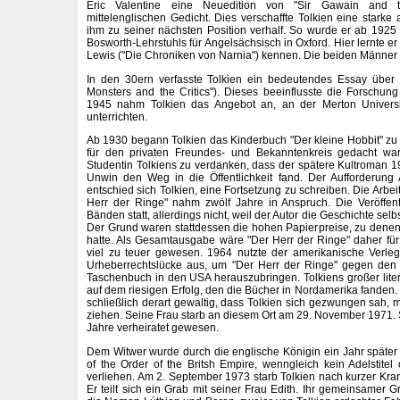
Eric Valentine eine Neuedition von "Sir Gawain and 
mittelenglischen Gedicht. Dies verschaffte Tolkien eine starke
ihm zu seiner nächsten Position verhalf. So wurde er ab 192
Bosworth-Lehrstuhls für Angelsächsisch in Oxford. Hier lernte er
Lewis ("Die Chroniken von Narnia") kennen. Die beiden Männe
In den 30ern verfasste Tolkien ein bedeutendes Essay über
Monsters and the Critics"). Dieses beeinflusste die Forschun
1945 nahm Tolkien das Angebot an, an der Merton Universit
unterrichten.
Ab 1930 begann Tolkien das Kinderbuch "Der kleine Hobbit" zu v
für den privaten Freundes- und Bekanntenkreis gedacht war. 
Studentin Tolkiens zu verdanken, dass der spätere Kultroman 1
Unwin den Weg in die Öffentlichkeit fand. Der Aufforderung
entschied sich Tolkien, eine Fortsetzung zu schreiben. Die Arbe
Herr der Ringe" nahm zwölf Jahre in Anspruch. Die Veröffent
Bänden statt, allerdings nicht, weil der Autor die Geschichte selbst
Der Grund waren stattdessen die hohen Papierpreise, zu denen 
hatte. Als Gesamtausgabe wäre "Der Herr der Ringe" daher fü
viel zu teuer gewesen. 1964 nutzte der amerikanische Verle
Urheberrechtslücke aus, um "Der Herr der Ringe" gegen den 
Taschenbuch in den USA herauszubringen. Tolkiens großer lit
auf dem riesigen Erfolg, den die Bücher in Nordamerika fanden
schließlich derart gewaltig, dass Tolkien sich gezwungen sah, 
ziehen. Seine Frau starb an diesem Ort am 29. November 1971. 
Jahre verheiratet gewesen.
Dem Witwer wurde durch die englische Königin ein Jahr spät
of the Order of the Britsh Empire, wenngleich kein Adelstitel 
verliehen. Am 2. September 1973 starb Tolkien nach kurzer Kran
Er teilt sich ein Grab mit seiner Frau Edith. Ihr gemeinsamer Gr