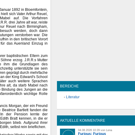
Januar 1892 in Bloemfontein,
hielt sich Vater Arthur Reuel,
 Mabel auf. Die Vorfahren
.R. drei Jahre alt war, reiste
thur Reuel nach Birmingham,
enbesuch werden, doch dann
lutungen verstorben war. Die
ufhin in den britischen Vorort
d für das Auenland Einzug in
er baptistischen Eltern zum
 Söhne erzog. J.R.R.s Mutter
sie ihm die Grundlagen des
zeitig unterstützte sie sein
aren geprägt durch mehrfache
 an der King Edward's School
später auch weitere Sprachen
ahre alt, da starb Mabel nach
BEREICHE
ie Bindung des Jungen an die
ßerordentlich wichtige Rolle
Literatur
ancis Morgan, der ein Freund
Beatrice Bartlett fanden die
 In der Pension lernte der
Edith Bratt kennen, in die er
AKTUELLE KOMMENTARE
orgen blieb. Aufgrund ihrer
ith, selbst rein brieflichen.
04.08.2026 10:29 von Lena
Furious: Furious
lyrischer Werke sowie mit der