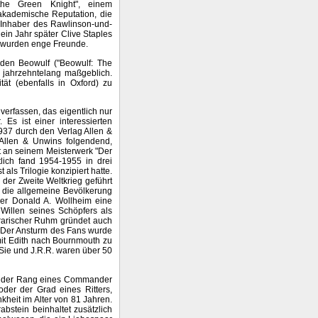
the Green Knight", einem
 akademische Reputation, die
5 Inhaber des Rawlinson-und-
 ein Jahr später Clive Staples
r wurden enge Freunde.
 den Beowulf ("Beowulf: The
g jahrzehntelang maßgeblich.
ät (ebenfalls in Oxford) zu
erfassen, das eigentlich nur
Es ist einer interessierten
937 durch den Verlag Allen &
 Allen & Unwins folgendend,
it an seinem Meisterwerk "Der
lich fand 1954-1955 in drei
 als Trilogie konzipiert hatte.
der Zweite Weltkrieg geführt
r die allgemeine Bevölkerung
ger Donald A. Wollheim eine
Willen seines Schöpfers als
erarischer Ruhm gründet auch
. Der Ansturm des Fans wurde
mit Edith nach Bournmouth zu
Sie und J.R.R. waren über 50
er der Rang eines Commander
oder der Grad eines Ritters,
kheit im Alter von 81 Jahren.
abstein beinhaltet zusätzlich