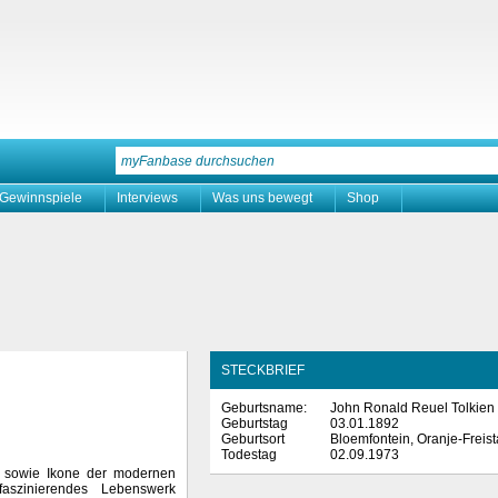
Gewinnspiele
Interviews
Was uns bewegt
Shop
STECKBRIEF
Geburtsname:
John Ronald Reuel Tolkien
Geburtstag
03.01.1892
Geburtsort
Bloemfontein, Oranje-Freist
Todestag
02.09.1973
r sowie Ikone der modernen
faszinierendes Lebenswerk