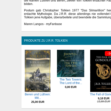
die Namen Lúthien und Beren, zweier von Tolkien erdachter Fa
bilden.
Postum gab Christopher Tolkien 1977 "Das Silmarillion" he
erdachte Mythologie. Da J.R.R. diese allerdings nie vollendet
Tolkien jene Aufgabe, überarbeitete und beendete die Sammlun
Maren Langos - myFanbase
PRODUKTE ZU J.R.R. TOLKIEN
-3
The Two Towers:
The Lord of the...
0,00 EUR
Beren und Lúthien:
The Fall of Gon
Mit...
9,18 EUR
13,99 EUR
25,00 EUR