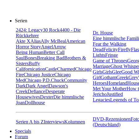
Serien
24
24: Legacy
30 Rock
4400 - Die
Dr. House
Rückkehrer
Eine himmlische Famil
Akte X
Alias
Ally McBeal
American
Fear the Walking
Horror Story
Angel
Arrow
Dead
Felicity
Firefly
Fla
Being Human
Better Call
Lights
Fringe
Saul
Bones
Breaking Bad
Brothers &
Game of Thrones
Georg
Sisters
Buffy
Marriage
Ghost Whispe
Californication
Castle
Charmed
Chicago
Girls
Girls
Glee
Good Wi
Fire
Chicago Justice
Chicago
Girl
Gotham
Greek
Grey
Med
Chicago P.D.
Chuck
Community
Heroes
Homeland
House
Dark
Dark Angel
Dawson's
Met Your Mother
How t
Creek
Defiance
Desperate
Jericho
Justified
Housewives
Dexter
Die himmlische
Legacies
Legends of T
Joan
Dollhouse
DVD-Rezensionen
Foto
Serien A bis Z
Interviews
Kolumnen
(Deutschland)
Specials
Forum