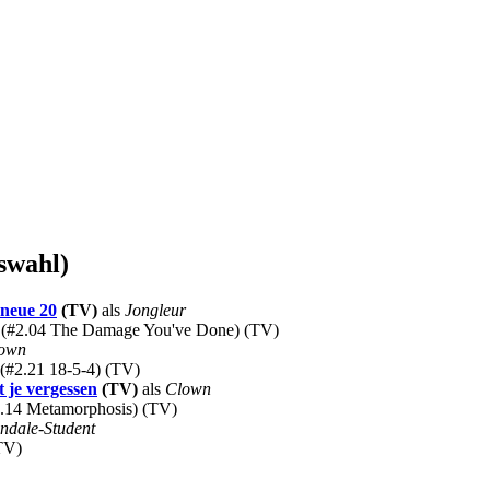
swahl)
 neue 20
(TV)
als
Jongleur
n (#2.04 The Damage You've Done) (TV)
own
t (#2.21 18-5-4) (TV)
t je vergessen
(TV)
als
Clown
#7.14 Metamorphosis) (TV)
ndale-Student
TV)