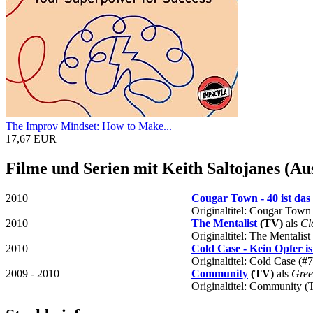
The Improv Mindset: How to Make...
17,67 EUR
Filme und Serien mit Keith Saltojanes (Au
2010
Cougar Town - 40 ist das
Originaltitel: Cougar Tow
2010
The Mentalist
(TV)
als
Cl
Originaltitel: The Mentalis
2010
Cold Case - Kein Opfer is
Originaltitel: Cold Case (
2009 - 2010
Community
(TV)
als
Gree
Originaltitel: Community (