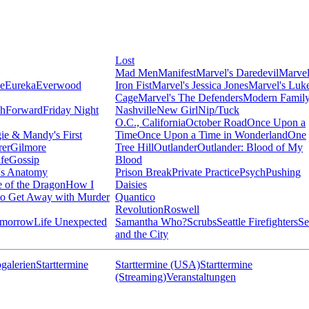
Lost
Mad Men
Manifest
Marvel's Daredevil
Marvel
ie
Eureka
Everwood
Iron Fist
Marvel's Jessica Jones
Marvel's Luk
Cage
Marvel's The Defenders
Modern Famil
shForward
Friday Night
Nashville
New Girl
Nip/Tuck
O.C., California
October Road
Once Upon a
ie & Mandy's First
Time
Once Upon a Time in Wonderland
One
rer
Gilmore
Tree Hill
Outlander
Outlander: Blood of My
fe
Gossip
Blood
's Anatomy
Prison Break
Private Practice
Psych
Pushing
 of the Dragon
How I
Daisies
o Get Away with Murder
Quantico
Revolution
Roswell
omorrow
Life Unexpected
Samantha Who?
Scrubs
Seattle Firefighters
Se
and the City
galerien
Starttermine
Starttermine (USA)
Starttermine
(Streaming)
Veranstaltungen