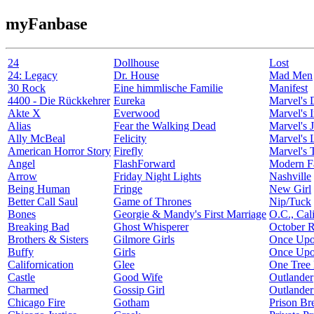
myFanbase
24
Dollhouse
Lost
24: Legacy
Dr. House
Mad Men
30 Rock
Eine himmlische Familie
Manifest
4400 - Die Rückkehrer
Eureka
Marvel's 
Akte X
Everwood
Marvel's I
Alias
Fear the Walking Dead
Marvel's J
Ally McBeal
Felicity
Marvel's 
American Horror Story
Firefly
Marvel's 
Angel
FlashForward
Modern F
Arrow
Friday Night Lights
Nashville
Being Human
Fringe
New Girl
Better Call Saul
Game of Thrones
Nip/Tuck
Bones
Georgie & Mandy's First Marriage
O.C., Cali
Breaking Bad
Ghost Whisperer
October 
Brothers & Sisters
Gilmore Girls
Once Upo
Buffy
Girls
Once Upo
Californication
Glee
One Tree 
Castle
Good Wife
Outlander
Charmed
Gossip Girl
Outlander
Chicago Fire
Gotham
Prison Br