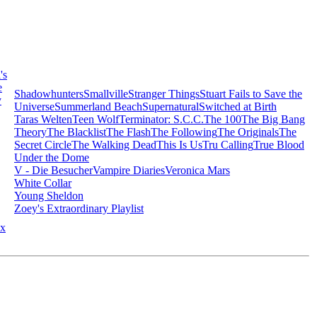
's
e
Shadowhunters
Smallville
Stranger Things
Stuart Fails to Save the
y
Universe
Summerland Beach
Supernatural
Switched at Birth
Taras Welten
Teen Wolf
Terminator: S.C.C.
The 100
The Big Bang
Theory
The Blacklist
The Flash
The Following
The Originals
The
Secret Circle
The Walking Dead
This Is Us
Tru Calling
True Blood
Under the Dome
V - Die Besucher
Vampire Diaries
Veronica Mars
White Collar
Young Sheldon
Zoey's Extraordinary Playlist
x