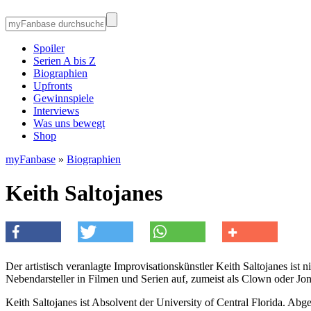
Spoiler
Serien A bis Z
Biographien
Upfronts
Gewinnspiele
Interviews
Was uns bewegt
Shop
myFanbase
»
Biographien
Keith Saltojanes
Der artistisch veranlagte Improvisationskünstler Keith Saltojanes 
Nebendarsteller in Filmen und Serien auf, zumeist als Clown oder J
Keith Saltojanes ist Absolvent der University of Central Florida. 