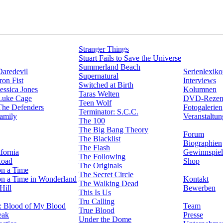
Stranger Things
Stuart Fails to Save the Universe
Summerland Beach
Daredevil
Serienlexik
Supernatural
ron Fist
Interviews
Switched at Birth
essica Jones
Kolumnen
Taras Welten
Luke Cage
DVD-Rezen
Teen Wolf
The Defenders
Fotogalerien
Terminator: S.C.C.
amily
Veranstaltu
The 100
The Big Bang Theory
Forum
The Blacklist
Biographien
The Flash
fornia
Gewinnspiel
The Following
Road
Shop
The Originals
n a Time
The Secret Circle
n a Time in Wonderland
Kontakt
The Walking Dead
Hill
Bewerben
This Is Us
Tru Calling
: Blood of My Blood
Team
True Blood
eak
Presse
Under the Dome