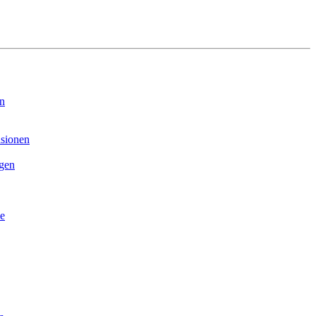
on
sionen
ngen
e