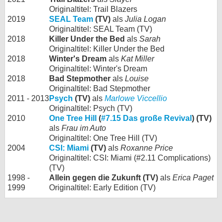
Originaltitel: Trail Blazers
2019
SEAL Team
(TV)
als
Julia Logan
Originaltitel: SEAL Team (TV)
2018
Killer Under the Bed
als
Sarah
Originaltitel: Killer Under the Bed
2018
Winter's Dream
als
Kat Miller
Originaltitel: Winter's Dream
2018
Bad Stepmother
als
Louise
Originaltitel: Bad Stepmother
2011 - 2013
Psych
(TV)
als
Marlowe Viccellio
Originaltitel: Psych (TV)
2010
One Tree Hill
(
#7.15 Das große Revival
) (TV)
als
Frau im Auto
Originaltitel: One Tree Hill (TV)
2004
CSI: Miami
(TV)
als
Roxanne Price
Originaltitel: CSI: Miami (#2.11 Complications)
(TV)
1998 -
Allein gegen die Zukunft (TV)
als
Erica Paget
1999
Originaltitel: Early Edition (TV)