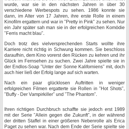
wurde, war sie in den nächsten Jahren in über 30
bei X
verschiedene Werbespots zu sehen. 1986 konnte sie
dann, im Alter von 17 Jahren, ihre erste Rolle in einem
bei Facebook
Kinofilm ergattern und war in "Pretty in Pink" zu sehen. Nur
ein Jahr später sah man sie in der erfolgreichen Komödie
"Ferris macht blau".
Kontakt
Doch trotz des vielversprechenden Starts wollte ihre
Karriere nicht richtig in Schwung kommen. Sie beschloss
Nutzungsbedingungen
daraufhin, dem Kino vorerst den Rücken zu kehren und ihr
Glück im Fernsehen zu suchen. Zwei Jahre spielte sie in
Datenschutz
der Endlos-Soap "Unter der Sonne Kaliforniens" mit, doch
auch hier ließ der Erfolg lange auf sich warten.
Cookie-Einstellungen
Nach ein paar glücklosen Auftritten in weniger
erfolgreichen Filmen ergatterte sie Rollen in "Hot Shots",
Impressum
"Buffy - Der Vampirkiller" und "The Phantom".
Desktop-Ansicht
myFanbase
Ihren richtigen Durchbruch schaffte sie jedoch erst 1989
mit der Serie "Allein gegen die Zukunft", in der während
der dritten Staffel in einer größeren Nebenrolle als Erica
Paget zu sehen war. Nach dem Ende der Serie spielte sie