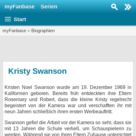
myFanbase
Serien
Serie suchen...
Start
Home
SERIEN
myFanbase
»
Biographien
Serien
Kolumnen
Interviews
Kristy Swanson
Veranstaltungen
Kristen Noel Swanson wurde am 19. Dezember 1969 in
KULTUR
Kalifornien geboren. Bereits früh entdeckten ihre Eltern
Specials
Rosemary und Robert, dass die kleine Kristy regelrecht
begeistert von der Kamera war und verschafften ihr mit
SERVICE
neun Jahren schließlich ihren ersten Werbeauftritt.
Gewinnspiele
Swanson gefiel die Arbeit vor der Kamera so sehr, dass sie
mit 13 Jahren die Schule verließ, um Schauspielerin zu
Forum
werden. Während sie von ihren Eltern Zuhause unterrichtet