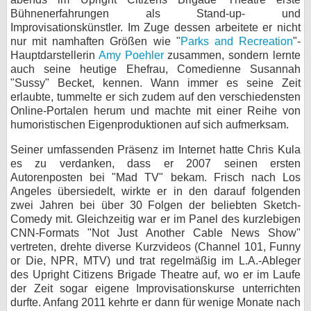
Bühnenerfahrungen als Stand-up- und
bei X
Improvisationskünstler. Im Zuge dessen arbeitete er nicht
nur mit namhaften Größen wie "
Parks and Recreation
"-
bei Facebook
Hauptdarstellerin
Amy Poehler
zusammen, sondern lernte
auch seine heutige Ehefrau, Comedienne Susannah
"Sussy" Becket, kennen. Wann immer es seine Zeit
Kontakt
erlaubte, tummelte er sich zudem auf den verschiedensten
Online-Portalen herum und machte mit einer Reihe von
Nutzungsbedingungen
humoristischen Eigenproduktionen auf sich aufmerksam.
Seiner umfassenden Präsenz im Internet hatte Chris Kula
Datenschutz
es zu verdanken, dass er 2007 seinen ersten
Autorenposten bei "Mad TV" bekam. Frisch nach Los
Cookie-Einstellungen
Angeles übersiedelt, wirkte er in den darauf folgenden
zwei Jahren bei über 30 Folgen der beliebten Sketch-
Impressum
Comedy mit. Gleichzeitig war er im Panel des kurzlebigen
CNN-Formats "Not Just Another Cable News Show"
Desktop-Ansicht
vertreten, drehte diverse Kurzvideos (Channel 101, Funny
myFanbase
or Die, NPR, MTV) und trat regelmäßig im L.A.-Ableger
des Upright Citizens Brigade Theatre auf, wo er im Laufe
der Zeit sogar eigene Improvisationskurse unterrichten
durfte. Anfang 2011 kehrte er dann für wenige Monate nach