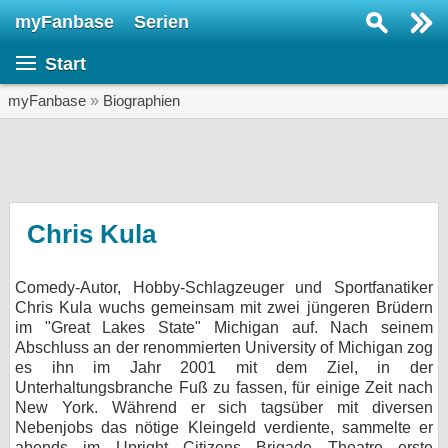
myFanbase
Serien
Serie suchen...
Start
Home
SERIEN
myFanbase
»
Biographien
Serien
Kolumnen
Interviews
Chris Kula
Veranstaltungen
Comedy-Autor, Hobby-Schlagzeuger und Sportfanatiker
KULTUR
Chris Kula wuchs gemeinsam mit zwei jüngeren Brüdern
Specials
im "Great Lakes State" Michigan auf. Nach seinem
Abschluss an der renommierten University of Michigan zog
SERVICE
es ihn im Jahr 2001 mit dem Ziel, in der
Unterhaltungsbranche Fuß zu fassen, für einige Zeit nach
Gewinnspiele
New York. Während er sich tagsüber mit diversen
Nebenjobs das nötige Kleingeld verdiente, sammelte er
Forum
abends im Upright Citizens Brigade Theatre erste