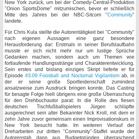
New York zurück, um bei der Comedy-Central-Produktion
"Onion SportsDome" mitzumischen, bevor er schließlich
Mitte des Jahres bei der NBC-Sitcom "
Community
"
landete.
Für Chris Kula stellte die Autorentätigkeit bei "Community"
nach eigenen Aussagen eine ganz besondere
Herausforderung dar: Erstmals in seiner Berufslaufbahn
musste er sich nicht mehr nur um lustige Sprüche
Gedanken machen, sondern auch um Themen wie
fortlaufende Handlungsstränge und Charakterentwicklung.
Sein erstes und bislang einziges Skript lieferte er für
Episode
#3.09 Foosball and Nocturnal Vigilantism
ab, in
der er seine große Sportleidenschaft zumindest
ansatzweise zum Ausdruck bringen konnte. Das Casting
für besagte Folge hielt übrigens eine große Überraschung
für den Drehbuchautor parat: In die Rolle des fiesen
deutschen Tischfußballspielers Jürgen schlüpfte
ausgerechnet sein alter Bekannter Nick Kroll, mit dem er
zehn Jahre zuvor gemeinsam einen Improvisationskurs in
New York besucht hatte. Im weiteren Verlauf der
Dreharbeiten zur dritten "Community"-Staffel wurde der
Autorenstab dann aus Budgetgründen überraschend