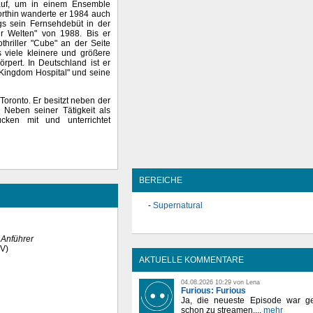
auf, um in einem Ensemble
orthin wanderte er 1984 auch
ngs sein Fernsehdebüt in der
r Welten" von 1988. Bis er
thriller "Cube" an der Seite
s viele kleinere und größere
rpert. In Deutschland ist er
 Kingdom Hospital" und seine
Toronto. Er besitzt neben der
. Neben seiner Tätigkeit als
ücken mit und unterrichtet
BEREICHE
Supernatural
s
Anführer
TV)
AKTUELLE KOMMENTARE
04.08.2026 10:29 von Lena
Furious: Furious
Ja, die neueste Episode war ge
schon zu streamen,...
mehr