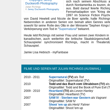
sich nach seinem Abschluss 
durch Nordamerika zu touren, d
Julian Richings
aus. Bald darauf feierte Richi
©
Jenny Duckworth Photography
Fernsehadaption von "Krieg de
1997 im Science Fiction Psycho
von David Hewlett und Nicole de Boer spielte, hatte Riching
Nebenrollen in anderen Serien von beinah allen Genres verkö
sowohl für seine Rolle des Otto in der Miniserie "Sephen Kings
Verkörperung vom Tod in "
Supernatural
" bekannt.
Heute lebt Richings mit seiner Frau und seinen zwei Kindern in 
kanadischen, auch weiterhin die britische Staatsbürgerschaft
Schauspieler synchronisiert Richings, macht in Theaterst
Schauspiel.
Jamie Lisa Hebisch - myFanbase
FILME UND SERIEN MIT JULIAN RICHINGS (AUSWAHL)
2010 - 2011
Supernatural
(TV)
als
Tod
Originaltitel: Supernatural (TV)
2010
Todd und das Buch vom Ultrabösen (TV)
al
Originaltitel: Todd and the Book of Pure Evil (
2009 - 2010
Heartland
(TV)
als
Levon Hanley
Originaltitel: Heartland (TV)
2007
SAW IV - Sterben war Gestern
als
Vagrant
Originaltitel: SAW IV
2007
Shoot 'em up
als
Hertz' Fahrer
Originaltitel: Shoot 'em up