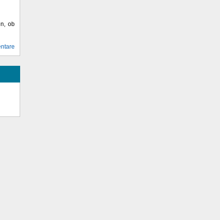
en, ob
ntare