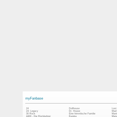
myFanbase
24
Dollhouse
Lost
24: Legacy
Dr. House
Mad
30 Rock
Eine himmlische Familie
Mani
4400 - Die Rückkehrer
Eureka
Marv