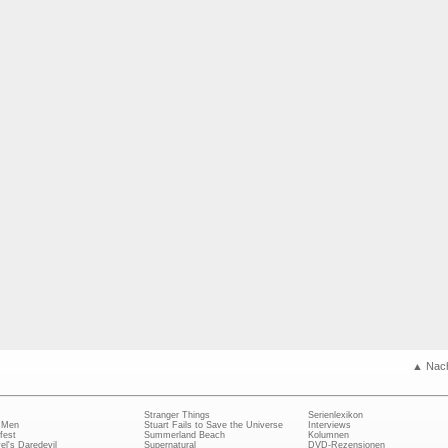
▲ Nac
Stranger Things
Serienlexikon
 Men
Stuart Fails to Save the Universe
Interviews
fest
Summerland Beach
Kolumnen
el's Daredevil
Supernatural
DVD-Rezensionen