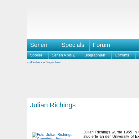
Serien
Specials
Forum
Spoiler
Serien A bis Z
Biographien
Upfronts
myFanbase
»
Biographien
Julian Richings
Julian Richings wurde 1955 in 
studierte an der University of 