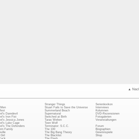
▲ Nac
Stranger Things
Serienlexikon
 Men
Stuart Fails to Save the Universe
Interviews
fest
Summerland Beach
Kolumnen
el's Daredevil
Supernatural
DVD-Rezensionen
el's Iron Fist
Switched at Birth
Fotogalerien
el's Jessica Jones
Taras Welten
Veranstaltungen
el's Luke Cage
Teen Wolf
el's The Defenders
Terminator: S.C.C.
Forum
rn Family
The 100
Biographien
ville
The Big Bang Theory
Gewinnspiele
Girl
The Blacklist
Shop
Tuck
The Flash