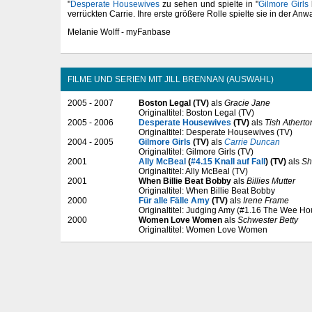
"
Desperate Housewives
zu sehen und spielte in "
Gilmore Girls
verrückten Carrie. Ihre erste größere Rolle spielte sie in der Anw
Melanie Wolff - myFanbase
FILME UND SERIEN MIT JILL BRENNAN (AUSWAHL)
2005 - 2007
Boston Legal (TV)
als
Gracie Jane
Originaltitel: Boston Legal (TV)
2005 - 2006
Desperate Housewives
(TV)
als
Tish Atherto
Originaltitel: Desperate Housewives (TV)
2004 - 2005
Gilmore Girls
(TV)
als
Carrie Duncan
Originaltitel: Gilmore Girls (TV)
2001
Ally McBeal
(
#4.15 Knall auf Fall
) (TV)
als
Sh
Originaltitel: Ally McBeal (TV)
2001
When Billie Beat Bobby
als
Billies Mutter
Originaltitel: When Billie Beat Bobby
2000
Für alle Fälle Amy
(TV)
als
Irene Frame
Originaltitel: Judging Amy (#1.16 The Wee Ho
2000
Women Love Women
als
Schwester Betty
Originaltitel: Women Love Women