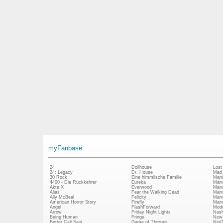
myFanbase
24
Dollhouse
Lost
24: Legacy
Dr. House
Mad
30 Rock
Eine himmlische Familie
Mani
4400 - Die Rückkehrer
Eureka
Marv
Akte X
Everwood
Marv
Alias
Fear the Walking Dead
Marv
Ally McBeal
Felicity
Marv
American Horror Story
Firefly
Marv
Angel
FlashForward
Mode
Arrow
Friday Night Lights
Nash
Being Human
Fringe
New 
Better Call Saul
Game of Thrones
Nip/