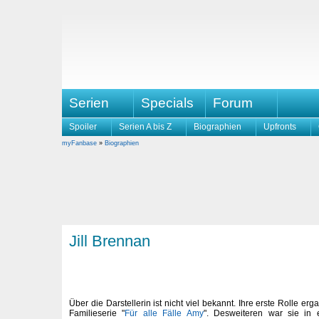
Serien
Specials
Forum
Spoiler
Serien A bis Z
Biographien
Upfronts
myFanbase
»
Biographien
Jill Brennan
Über die Darstellerin ist nicht viel bekannt. Ihre erste Rolle erga
Familieserie "
Für alle Fälle Amy
". Desweiteren war sie in 