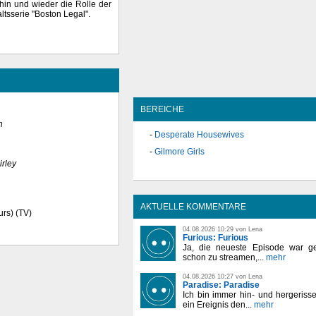
hin und wieder die Rolle der
altsserie "Boston Legal".
BEREICHE
n
Desperate Housewives
Gilmore Girls
irley
AKTUELLE KOMMENTARE
urs) (TV)
04.08.2026 10:29 von Lena
Furious: Furious
Ja, die neueste Episode war ge
schon zu streamen,...
mehr
04.08.2026 10:27 von Lena
Paradise: Paradise
Ich bin immer hin- und hergeriss
ein Ereignis den...
mehr