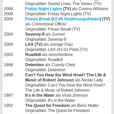
Originaltitel: Sordid Lives: The Series (TV)
2006 -
Friday Night Lights
(TV)
als
Corrina Williams
2008
Originaltitel: Friday Night Lights (TV)
2006
Prison Break
(
#2.09 Verjährungsfristen
) (TV)
als
Correctional Officer
Originaltitel: Prison Break (TV)
2004
Seventy-8
als
Sunset
Originaltitel: Seventy-8
2004
LAX (TV)
als
zornige Frau
Originaltitel: LAX (#1.01 Pilot) (TV)
2003
Roadkill
als
verschiedene
Originaltitel: Roadkill
1998
Detention
als
County Clerk
Originaltitel: Detention
1998
Can't You Hear the Wind Howl? The Life &
Music of Robert Johnson
als
Nickle Lady
Originaltitel: Can't You Hear the Wind Howl?
The Life & Music of Robert Johnson
1997
It's in the Water
als
Viola Johnson
Originaltitel: It's in the Water
1992
The Quest for Freedom
als
Bens Mutter
Originaltitel: The Quest for Freedom