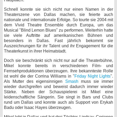
bei X
Schnell konnte sie sich nicht nur einen Namen in der
Theaterszene von Dallas machen, sie feierte auch
bei Facebook
nationale und internationale Erfolge. So tourte sie 2004 mit
dem Vivid Theatre Ensemble durch Europa, um das
Musical "Blind Lemon Blues" zu performen. Weiterhin hatte
sie viele Auftritte auf amerikanischen Bühnen und
Kontakt
besonders in Dallas. Fast jährlich bekommt sie
Auszeichnungen für ihr Talent und ihr Engagement für die
Nutzungsbedingungen
Theaterkunst in ihrer Heimatstadt.
Datenschutz
Doch sie beschränkt sich nicht nur auf die Theaterbühne,
Mikel konnte bereits in verschiedenen Film- und
Cookie-Einstellungen
Fernsehproduktionen überzeugen. Ihre bekannteste Rolle
ist wohl die der Corrina Williams in "
Friday Night Lights
".
Impressum
Als Mutter des eigensinnigen
Smash
muss sie immer
wieder durchgreifen und beweist dadurch immer wieder
Desktop-Ansicht
Stärke. Neben der Schauspielerei ist Mikel eine
myFanbase
leidenschaftliche Sängerin. Sie singt in Bars und Clubs
rund um Dallas und konnte auch als Support von Erykah
Badu oder Isaac Hayes überzeugen.
Mikel lebt in Dallas und hat drei Töchter, Lindsay, Corienne