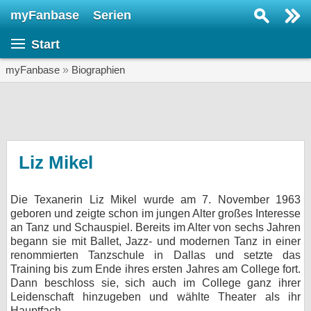
myFanbase
Serien
Serie suchen...
Start
Home
SERIEN
myFanbase
»
Biographien
Serien
Kolumnen
Interviews
Liz Mikel
Veranstaltungen
Die Texanerin Liz Mikel wurde am 7. November 1963
KULTUR
geboren und zeigte schon im jungen Alter großes Interesse
Specials
an Tanz und Schauspiel. Bereits im Alter von sechs Jahren
begann sie mit Ballet, Jazz- und modernen Tanz in einer
SERVICE
renommierten Tanzschule in Dallas und setzte das
Training bis zum Ende ihres ersten Jahres am College fort.
Gewinnspiele
Dann beschloss sie, sich auch im College ganz ihrer
Leidenschaft hinzugeben und wählte Theater als ihr
Forum
Hauptfach.