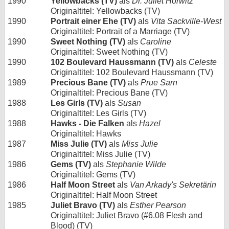
1990
Yellowbacks (TV)
als
Dr. Juliet Horwitz
Originaltitel: Yellowbacks (TV)
1990
Portrait einer Ehe (TV)
als
Vita Sackville-West
Originaltitel: Portrait of a Marriage (TV)
1990
Sweet Nothing (TV)
als
Caroline
Originaltitel: Sweet Nothing (TV)
1990
102 Boulevard Haussmann (TV)
als
Celeste
Originaltitel: 102 Boulevard Haussmann (TV)
1989
Precious Bane (TV)
als
Prue Sarn
Originaltitel: Precious Bane (TV)
1988
Les Girls (TV)
als
Susan
Originaltitel: Les Girls (TV)
1988
Hawks - Die Falken
als
Hazel
Originaltitel: Hawks
1987
Miss Julie (TV)
als
Miss Julie
Originaltitel: Miss Julie (TV)
1986
Gems (TV)
als
Stephanie Wilde
Originaltitel: Gems (TV)
1986
Half Moon Street
als
Van Arkady's Sekretärin
Originaltitel: Half Moon Street
1985
Juliet Bravo (TV)
als
Esther Pearson
Originaltitel: Juliet Bravo (#6.08 Flesh and
Blood) (TV)