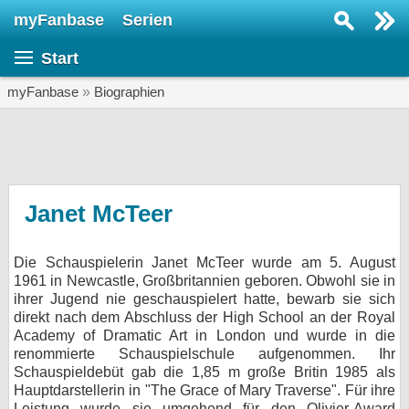
myFanbase
Serien
Serie suchen...
Start
Home
SERIEN
myFanbase
»
Biographien
Serien
Kolumnen
Interviews
Janet McTeer
Veranstaltungen
Die Schauspielerin Janet McTeer wurde am 5. August
KULTUR
1961 in Newcastle, Großbritannien geboren. Obwohl sie in
Specials
ihrer Jugend nie geschauspielert hatte, bewarb sie sich
direkt nach dem Abschluss der High School an der Royal
SERVICE
Academy of Dramatic Art in London und wurde in die
renommierte Schauspielschule aufgenommen. Ihr
Gewinnspiele
Schauspieldebüt gab die 1,85 m große Britin 1985 als
Hauptdarstellerin in "The Grace of Mary Traverse". Für ihre
Forum
Leistung wurde sie umgehend für den Olivier-Award