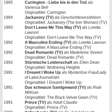
1995
Carrington - Liebe bis in den Tod
als
Vanessa Bell
Originaltitel: Carrington
1994
Jackanory (TV)
als
Geschichtenerzählerin
Originaltitel: Jackanory (The Iron Woman) (TV)
1993
Don't Leave Me This Way (TV)
als
Loretta
Lawson
Originaltitel: Don't Leave Me This Way (TV)
1992
A Masculine Ending (TV)
als
Loretta Lawson
Originaltitel: A Masculine Ending (TV)
1992
Dead Romantic (TV)
als
Madeleine Severn
Originaltitel: Dead Romantic (TV)
1992
Stürmische Leidenschaft
als
Ellen Dean
Originaltitel: Wuthering Heights
1991
I Dreamt I Woke Up
als
Mysteriöse Frau/Lady
of Lake/Journalistin
Originaltitel: I Dreamt I Woke Up
1991
Das schwarze Samtgewand (TV)
als
Riah
Millican
Originaltitel: The Black Velvet Gown (TV)
1991
Prince (TV)
als
Adult Claudie
Originaltitel: Prince (TV)