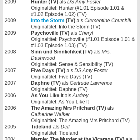
2009
Hunter (TV)
als
DS Amy Foster
Originaltitel: Hunter (#1.01 Episode 1.01 &
#1.02 Episode 1.02) (TV)
2009
Into the Storm
(TV)
als
Clementine Churchill
Originaltitel: Into the Storm (TV)
2009
Psychoville (TV)
als
Cheryl
Originaltitel: Psychoville (#1.01 Episode 1.01 &
#1.03 Episode 1.03) (TV)
2008
Sinn und Sinnlichkeit (TV)
als
Mrs.
Dashwood
Originaltitel: Sense & Sensibility (TV)
2007
Five Days (TV)
als
DS Amy Foster
Originaltitel: Five Days (TV)
2007
Daphne (TV)
als
Gertrude Lawrence
Originaltitel: Daphne (TV)
2006
As You Like It
als
Audrey
Originaltitel: As You Like It
2006
The Amazing Mrs Pritchard (TV)
als
Catherine Walker
Originaltitel: The Amazing Mrs Pritchard (TV)
2005
Tideland
als
Dell
Originaltitel: Tideland
2004
Marple: The Murder at the Vicarage (TV)
als