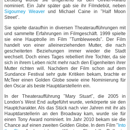
nominiert. Ein Jahr später gab sie ihr Filmdebüt, neben
bei X
Sigourney Weaver
und Michael Caine in "Half Moon
Street".
bei Facebook
Sie spielte daraufhin in diversen Theateraufführungen mit
und sammelte Erfahrungen im Filmgeschäft. 1999 spielte
sie eine Hauptrolle im Film "Tumbleweeds". Der Film
Kontakt
handelt von einer alleinerziehenden Mutter, die nach
gescheiterten Beziehungen immer wieder die Stadt
Nutzungsbedingungen
wechselt. Doch eines Tages rebelliert ihre Tochter, da sie
sich in ihrem Leben nicht mehr nach den Eigenheiten ihrer
Datenschutz
Mutter richten will. Nachdem der Film schon auf dem
Sundance Festival sehr gute Kritiken bekam, brachte er
Cookie-Einstellungen
McTeer einen Golden Globe sowie eine Nominierung für
den Oscar als beste Hauptdarstellerin ein.
Impressum
In der Theateraufführung "Mary Stuart", die 2005 in
Desktop-Ansicht
London's West End aufgeführt wurde, verkörperte sie den
myFanbase
Hauptcharakter. Als das Stück nach vier Jahren mit ihr als
Hauptdarstellerin an den Broadway kam, wurde sie für
einen Tony Award nominiert. Im Jahr 2010 bekam sie die
Chance auf einen zweiten Golden Globe. In dem Film "
Into