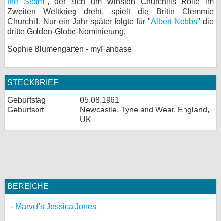
the Storm
", der sich um Winston Churchills Rolle im
Zweiten Weltkrieg dreht, spielt die Britin Clemmie
Churchill. Nur ein Jahr später folgte für "
Albert Nobbs
" die
dritte Golden-Globe-Nominierung.
Sophie Blumengarten - myFanbase
STECKBRIEF
Geburtstag
05.08.1961
Geburtsort
Newcastle, Tyne and Wear, England,
UK
BEREICHE
Marvel's Jessica Jones