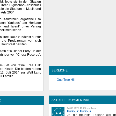
t, lebte sie in den Staaten
a. Ihren Highschool-Abschluss
 sie ein Studium in Musik und
 Arts 2004.
Kalifornien, ergatterte Lisa
"Damn Yankees" am Heritage
l and Talent" unter Vertrag
befilmen sehen.
hl ihre Rolle zunächst nur für
ie die Produzenten von sich
n Hauptcast berufen.
math of a Dinner Party". In der
ründer von "Chess Records",
am Set von "One Tree Hill"
ein Kirsch. Die beiden haben
BEREICHE
1. Juli 2014 zur Welt kam.
r Familie.
One Tree Hill
AKTUELLE KOMMENTARE
)
04.08.2026 10:29 von Lena
Furious: Furious
Ja, die neueste Episode war ge