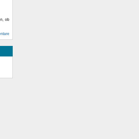
en, ob
ntare