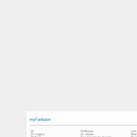
myFanbase
24
Dollhouse
Lost
24: Legacy
Dr. House
Mad