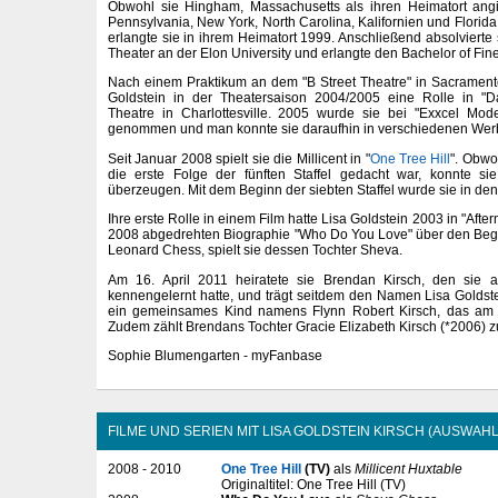
Obwohl sie Hingham, Massachusetts als ihren Heimatort angib
Pennsylvania, New York, North Carolina, Kalifornien und Florid
erlangte sie in ihrem Heimatort 1999. Anschließend absolvierte
Theater an der Elon University und erlangte den Bachelor of Fine
Nach einem Praktikum an dem "B Street Theatre" in Sacramento, 
Goldstein in der Theatersaison 2004/2005 eine Rolle in 
Theatre in Charlottesville. 2005 wurde sie bei "Exxcel Mode
genommen und man konnte sie daraufhin in verschiedenen Wer
Seit Januar 2008 spielt sie die Millicent in "
One Tree Hill
". Obwo
die erste Folge der fünften Staffel gedacht war, konnte s
überzeugen. Mit dem Beginn der siebten Staffel wurde sie in de
Ihre erste Rolle in einem Film hatte Lisa Goldstein 2003 in "After
2008 abgedrehten Biographie "Who Do You Love" über den Beg
Leonard Chess, spielt sie dessen Tochter Sheva.
Am 16. April 2011 heiratete sie Brendan Kirsch, den sie 
kennengelernt hatte, und trägt seitdem den Namen Lisa Goldst
ein gemeinsames Kind namens Flynn Robert Kirsch, das am 1
Zudem zählt Brendans Tochter Gracie Elizabeth Kirsch (*2006) zu
Sophie Blumengarten - myFanbase
FILME UND SERIEN MIT LISA GOLDSTEIN KIRSCH (AUSWAHL
2008 - 2010
One Tree Hill
(TV)
als
Millicent Huxtable
Originaltitel: One Tree Hill (TV)