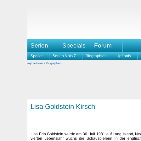
Serien
Specials
Forum
Spoiler
Serien A bis Z
Biographien
Upfronts
myFanbase
»
Biographien
Lisa Goldstein Kirsch
Lisa Erin Goldstein wurde am 30. Juli 1981 auf Long Island, Ne
vierten Lebensjahr wuchs die Schauspielerin in der englis