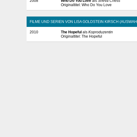
2008
Who Do You Love
als
Sheva Chess
Originaltitel: Who Do You Love
FILME UND SERIEN VON LISA GOLDSTEIN KIRSCH (AUSWA
2010
The Hopeful
als
Koproduzentin
Originaltitel: The Hopeful