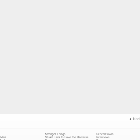
▲ Nac
Stranger Things
Serienlexikon
 Men
Stuart Fails to Save the Universe
Interviews